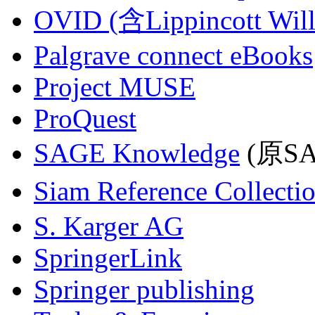
OVID (含Lippincott Will
Palgrave connect eBooks
Project MUSE
ProQuest
SAGE Knowledge
(原SAG
Siam Reference Collecti
S. Karger AG
SpringerLink
Springer publishing