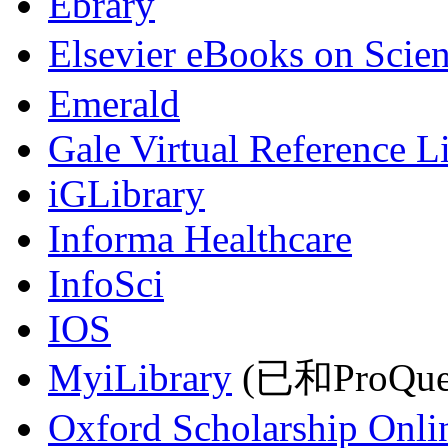
Ebrary
Elsevier eBooks on Scie
Emerald
Gale Virtual Reference L
iGLibrary
Informa Healthcare
InfoSci
IOS
MyiLibrary
(已和ProQu
Oxford Scholarship Onli