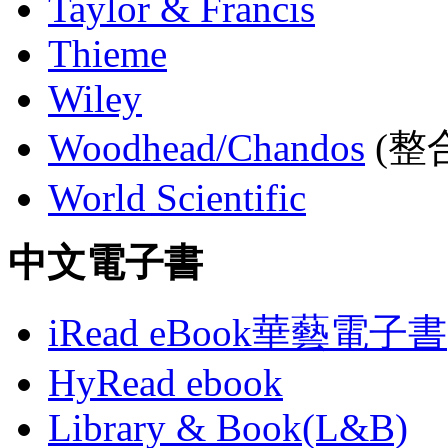
Taylor & Francis
Thieme
Wiley
Woodhead/Chandos
(整合
World Scientific
中文電子書
iRead eBook華藝電子書
HyRead ebook
Library & Book(L&B)