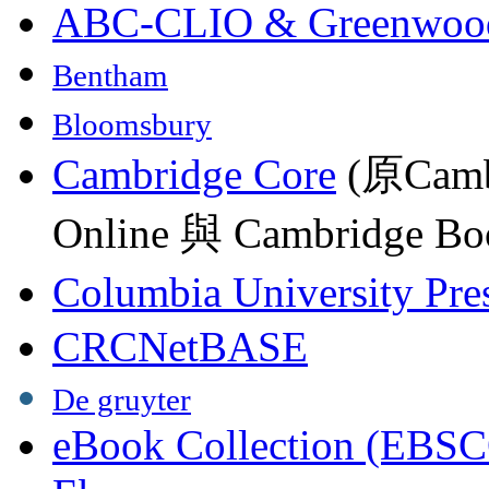
ABC-CLIO & Greenwoo
Bentham
Bloomsbury
Cambridge Core
(原Camb
Online 與 Cambridge Boo
Columbia University Pre
CRCNetBASE
De gruyter
eBook Collection (EBSC