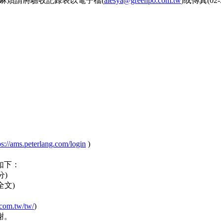
收，麻煩請將驗收記錄表以電子檔(
alesya@greenpo.com.tw
)或傳真(02
。
ps://ams.peterlang.com/login
)
如下：
分)
全文)
com.tw/tw/
)
謝。