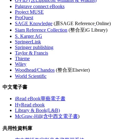
OVID (含Lippincott Williams & Wilkins)
Palgrave connect eBooks
Project MUSE
ProQuest
SAGE Knowledge
(原SAGE Reference
Online)
Siam Reference Collection
(整合至iG Library)
S. Karger AG
SpringerLink
Springer publishing
Taylor & Francis
Thieme
Wiley
Woodhead/Chandos
(整合至Elsevier)
World Scientific
中文電子書
iRead eBook華藝電子書
HyRead ebook
Library & Book(L&B)
McGraw-Hill(含中西文電子書
)
共用性資料庫