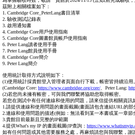
為掌握驗收時效，敬請 貴館於2024/11/15 (五)以前完成驗
茲附上相關檔案如下：
1. Cambridge Core_PeterLang書目清單
2. 驗收測試記錄表
3. 啟用通知書
4. Cambridge Core用戶使用指南
5. Cambridge Core圖書館員帳戶使用指南
6. Peter Lang讀者使用手冊
7. Peter Lang館員使用手冊
8. Cambridge Core簡介
9. Peter Lang簡介
使用統計取得方式說明如下：
(1)使用統計採貴館登入管理者頁面自行下載，帳密皆持續沿用
(Cambridge Core:
https://www.cambridge.org/core/
、Peter Lang:
htt
(2)若您尚未擁有帳密，可與我們聯繫將協助您取得帳密。
若您在測試中有任何連線和使用的問題，請來信提供相關資訊
1.請提供連線和使用問題的畫面截圖(畫面請包含連結URL的部
2.連線和使用問題的描述(例如：無法看到某一本書或某一章節
3.貴館目前最新且完整的IP範圍
4.提供What's my IP 的畫面截圖(IP查詢：
https://www.whatismyip.
如有任何問題或其他需要服務之處，再麻煩請您與我聯繫，謝