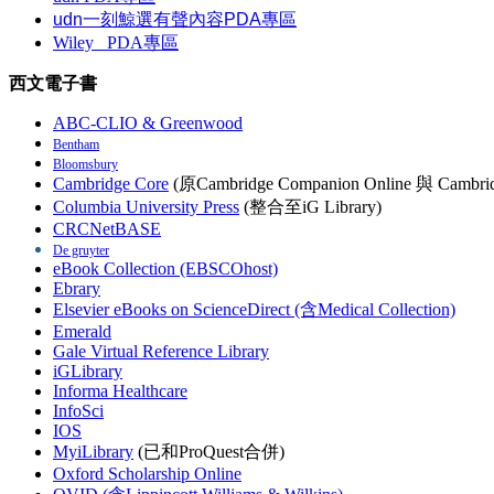
udn一刻鯨選有聲內容PDA專區
Wiley
PDA
專區
西文電子書
ABC-CLIO & Greenwood
Bentham
Bloomsbury
Cambridge Core
(原Cambridge Companion Online 與 Cambrid
Columbia University Press
(整合至iG Library)
CRCNetBASE
De gruyter
eBook Collection (EBSCOhost)
Ebrary
Elsevier eBooks on ScienceDirect (含Medical Collection)
Emerald
Gale Virtual Reference Library
iGLibrary
Informa Healthcare
InfoSci
IOS
MyiLibrary
(已和ProQuest合併)
Oxford Scholarship Online