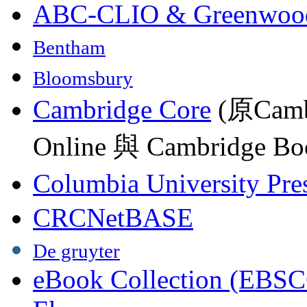
ABC-CLIO & Greenwoo
Bentham
Bloomsbury
Cambridge Core
(原Camb
Online 與 Cambridge Boo
Columbia University Pre
CRCNetBASE
De gruyter
eBook Collection (EBSC