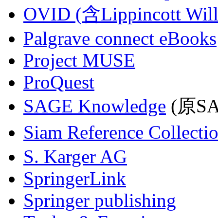
OVID (含Lippincott Will
Palgrave connect eBooks
Project MUSE
ProQuest
SAGE Knowledge
(原SAG
Siam Reference Collecti
S. Karger AG
SpringerLink
Springer publishing