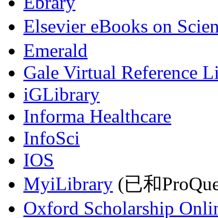
Ebrary
Elsevier eBooks on Scie
Emerald
Gale Virtual Reference L
iGLibrary
Informa Healthcare
InfoSci
IOS
MyiLibrary
(已和ProQu
Oxford Scholarship Onli