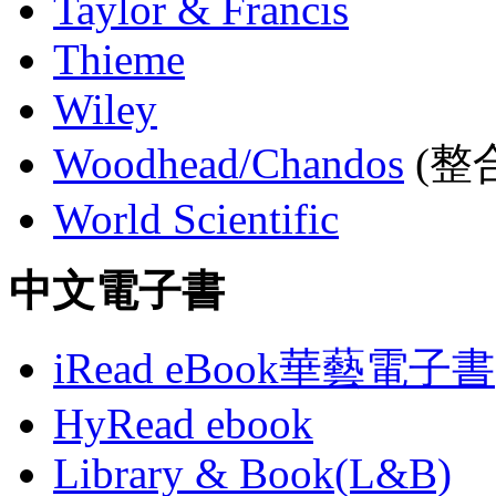
Taylor & Francis
Thieme
Wiley
Woodhead/Chandos
(整合
World Scientific
中文電子書
iRead eBook華藝電子書
HyRead ebook
Library & Book(L&B)