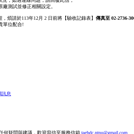
狀況，如遇連線問題，請回覆此信，
給原廠測試並修正相關設定。
請於113年12月 2 日前將【驗收記錄表】
傳真至 02-2736-30
 貴單位配合!
關訊息
任何疑問與建議，歡迎寫信至服務信箱
taebdc.ntnu@gmail.com