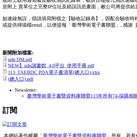
茲附上啟用通知書及驗收測試紀錄表，敬請台端撥冗測試連線
並附上 貴單位之完整IP位址及錯誤訊息畫面，敝公司將提供
如連線無誤，煩請填寫附檔之【驗收記錄表】，因配合驗收時程，煩
或提供掃描檔email , 以便提報「臺灣學術電子書聯盟」, 感謝
新聞附加檔案:
udn DM.pdf
NEW】udn讀書館_4.0平台_使用手冊.pdf
113_TAEBDC PDA電子書清單(總入口).xlsx
(總入口).pdf
Newsletter:
臺灣學術電子書暨資料庫聯盟115年所有74-採購相
訂閱
本網站著作權屬「
臺灣學術電子書暨資料庫聯盟
」所有，若有