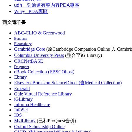
udn一刻鯨選有聲內容PDA專區
Wiley
PDA
專區
西文電子書
ABC-CLIO & Greenwood
Bentham
Bloomsbury
Cambridge Core
(原Cambridge Companion Online 與 Cambrid
Columbia University Press
(整合至iG Library)
CRCNetBASE
De gruyter
eBook Collection (EBSCOhost)
Ebrary
Elsevier eBooks on ScienceDirect (含Medical Collection)
Emerald
Gale Virtual Reference Library
iGLibrary
Informa Healthcare
InfoSci
IOS
MyiLibrary
(已和ProQuest合併)
Oxford Scholarship Online