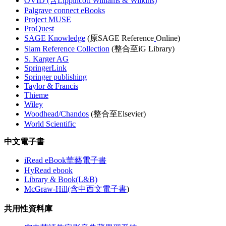
OVID (含Lippincott Williams & Wilkins)
Palgrave connect eBooks
Project MUSE
ProQuest
SAGE Knowledge
(原SAGE Reference
Online)
Siam Reference Collection
(整合至iG Library)
S. Karger AG
SpringerLink
Springer publishing
Taylor & Francis
Thieme
Wiley
Woodhead/Chandos
(整合至Elsevier)
World Scientific
中文電子書
iRead eBook華藝電子書
HyRead ebook
Library & Book(L&B)
McGraw-Hill(含中西文電子書
)
共用性資料庫