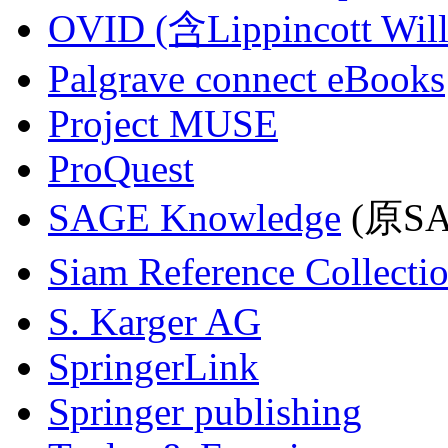
OVID (含Lippincott Will
Palgrave connect eBooks
Project MUSE
ProQuest
SAGE Knowledge
(原SAG
Siam Reference Collecti
S. Karger AG
SpringerLink
Springer publishing