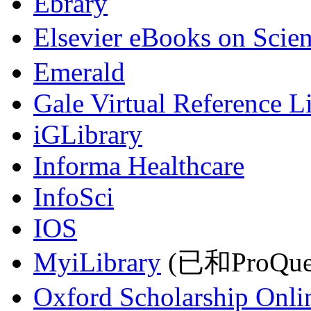
Ebrary
Elsevier eBooks on Scie
Emerald
Gale Virtual Reference L
iGLibrary
Informa Healthcare
InfoSci
IOS
MyiLibrary
(已和ProQu
Oxford Scholarship Onli