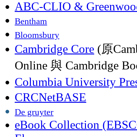
ABC-CLIO & Greenwoo
Bentham
Bloomsbury
Cambridge Core
(原Camb
Online 與 Cambridge Boo
Columbia University Pre
CRCNetBASE
De gruyter
eBook Collection (EBSC