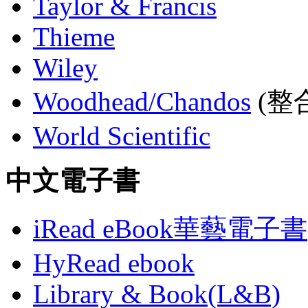
Taylor & Francis
Thieme
Wiley
Woodhead/Chandos
(整合
World Scientific
中文電子書
iRead eBook華藝電子書
HyRead ebook
Library & Book(L&B)