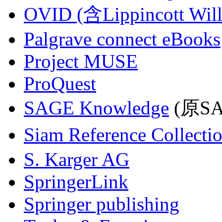
OVID (含Lippincott Will
Palgrave connect eBooks
Project MUSE
ProQuest
SAGE Knowledge
(原SAG
Siam Reference Collecti
S. Karger AG
SpringerLink
Springer publishing