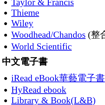
Taylor & Francis
Thieme
Wiley
Woodhead/Chandos
(整合
World Scientific
中文電子書
iRead eBook華藝電子書
HyRead ebook
Library & Book(L&B)