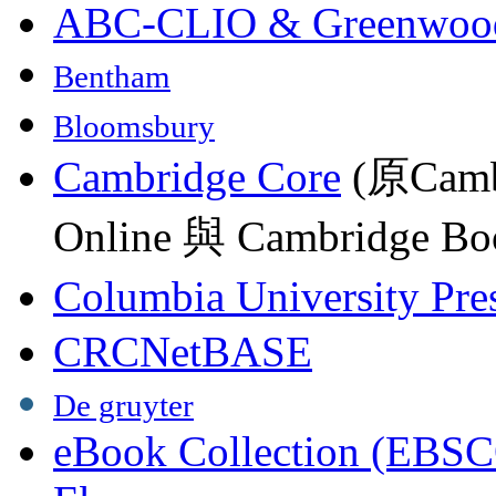
ABC-CLIO & Greenwoo
Bentham
Bloomsbury
Cambridge Core
(原Camb
Online 與 Cambridge Boo
Columbia University Pre
CRCNetBASE
De gruyter
eBook Collection (EBSC