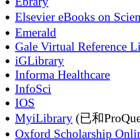
Ebrary
Elsevier eBooks on Scie
Emerald
Gale Virtual Reference L
iGLibrary
Informa Healthcare
InfoSci
IOS
MyiLibrary
(已和ProQu
Oxford Scholarship Onli