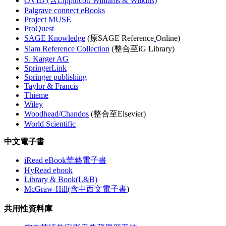
OVID (含Lippincott Williams & Wilkins)
Palgrave connect eBooks
Project MUSE
ProQuest
SAGE Knowledge
(原SAGE Reference
Online)
Siam Reference Collection
(整合至iG Library)
S. Karger AG
SpringerLink
Springer publishing
Taylor & Francis
Thieme
Wiley
Woodhead/Chandos
(整合至Elsevier)
World Scientific
中文電子書
iRead eBook華藝電子書
HyRead ebook
Library & Book(L&B)
McGraw-Hill(含中西文電子書
)
共用性資料庫