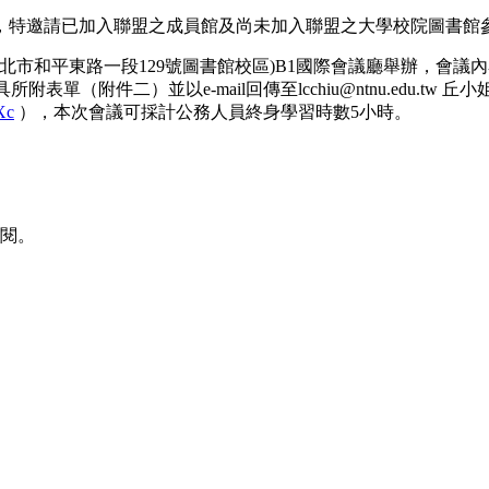
，特邀請已加入聯盟之成員館及尚未加入聯盟之大學校院圖書館
(臺北市和平東路一段129號圖書館校區)B1國際會議廳舉辦，會
單（附件二）並以e-mail回傳至lcchiu@ntnu.edu.tw 丘小
Xc
），本次會議可採計公務人員終身學習時數5小時。
閱。