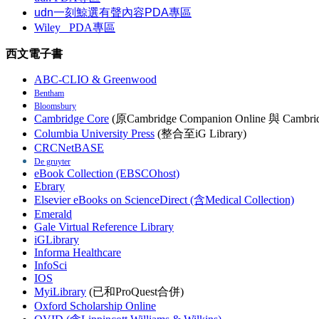
udn一刻鯨選有聲內容PDA專區
Wiley
PDA
專區
西文電子書
ABC-CLIO & Greenwood
Bentham
Bloomsbury
Cambridge Core
(原Cambridge Companion Online 與 Cambrid
Columbia University Press
(整合至iG Library)
CRCNetBASE
De gruyter
eBook Collection (EBSCOhost)
Ebrary
Elsevier eBooks on ScienceDirect (含Medical Collection)
Emerald
Gale Virtual Reference Library
iGLibrary
Informa Healthcare
InfoSci
IOS
MyiLibrary
(已和ProQuest合併)
Oxford Scholarship Online