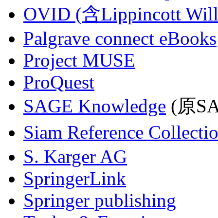
OVID (含Lippincott Will
Palgrave connect eBooks
Project MUSE
ProQuest
SAGE Knowledge
(原SAG
Siam Reference Collecti
S. Karger AG
SpringerLink
Springer publishing