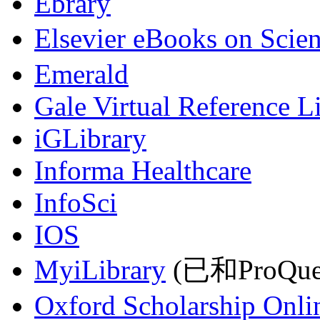
Ebrary
Elsevier eBooks on Scie
Emerald
Gale Virtual Reference L
iGLibrary
Informa Healthcare
InfoSci
IOS
MyiLibrary
(已和ProQu
Oxford Scholarship Onli