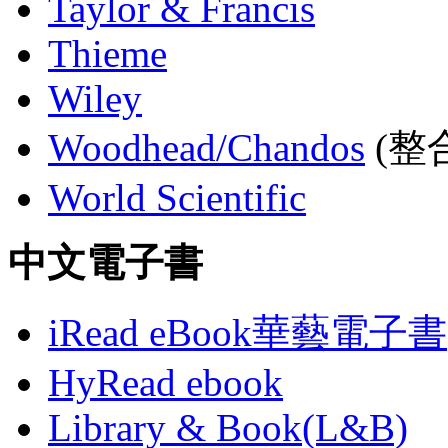
Taylor & Francis
Thieme
Wiley
Woodhead/Chandos
(整合
World Scientific
中文電子書
iRead eBook華藝電子書
HyRead ebook
Library & Book(L&B)