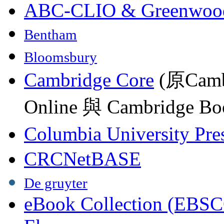
ABC-CLIO & Greenwoo
Bentham
Bloomsbury
Cambridge Core
(原Camb
Online 與 Cambridge Boo
Columbia University Pre
CRCNetBASE
De gruyter
eBook Collection (EBSC