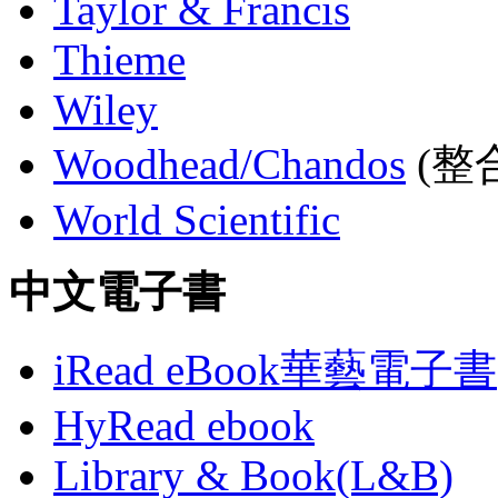
Taylor & Francis
Thieme
Wiley
Woodhead/Chandos
(整合
World Scientific
中文電子書
iRead eBook華藝電子書
HyRead ebook
Library & Book(L&B)