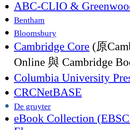
ABC-CLIO & Greenwoo
Bentham
Bloomsbury
Cambridge Core
(原Camb
Online 與 Cambridge Boo
Columbia University Pre
CRCNetBASE
De gruyter
eBook Collection (EBSC