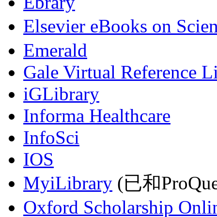
Ebrary
Elsevier eBooks on Scie
Emerald
Gale Virtual Reference L
iGLibrary
Informa Healthcare
InfoSci
IOS
MyiLibrary
(已和ProQu
Oxford Scholarship Onli