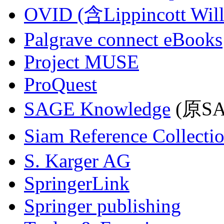
OVID (含Lippincott Will
Palgrave connect eBooks
Project MUSE
ProQuest
SAGE Knowledge
(原SAG
Siam Reference Collecti
S. Karger AG
SpringerLink
Springer publishing