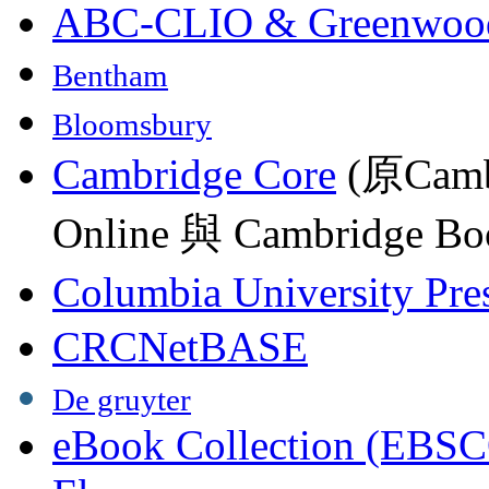
ABC-CLIO & Greenwoo
Bentham
Bloomsbury
Cambridge Core
(原Camb
Online 與 Cambridge Boo
Columbia University Pre
CRCNetBASE
De gruyter
eBook Collection (EBSC