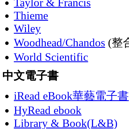
Taylor & Francis
Thieme
Wiley
Woodhead/Chandos
(整合
World Scientific
中文電子書
iRead eBook華藝電子書
HyRead ebook
Library & Book(L&B)