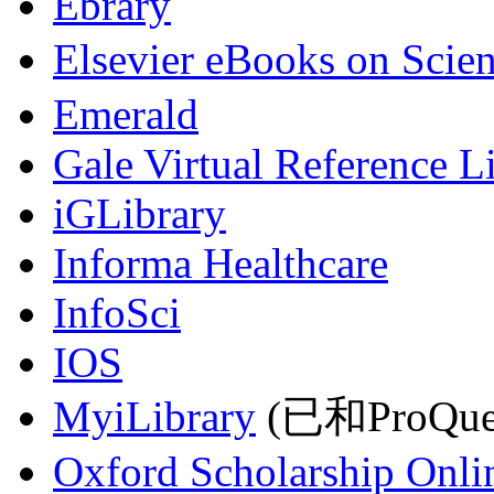
Ebrary
Elsevier eBooks on Scie
Emerald
Gale Virtual Reference L
iGLibrary
Informa Healthcare
InfoSci
IOS
MyiLibrary
(已和ProQu
Oxford Scholarship Onli