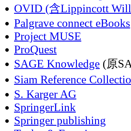
OVID (含Lippincott Will
Palgrave connect eBooks
Project MUSE
ProQuest
SAGE Knowledge
(原SAG
Siam Reference Collecti
S. Karger AG
SpringerLink
Springer publishing