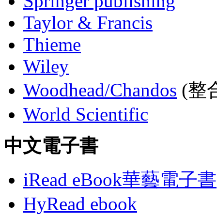
Springer publishing
Taylor & Francis
Thieme
Wiley
Woodhead/Chandos
(整合
World Scientific
中文電子書
iRead eBook華藝電子書
HyRead ebook