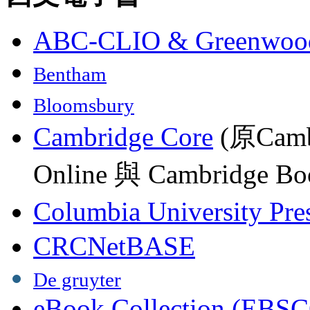
ABC-CLIO & Greenwoo
Bentham
Bloomsbury
Cambridge Core
(原Camb
Online 與 Cambridge Boo
Columbia University Pre
CRCNetBASE
De gruyter
eBook Collection (EBSC