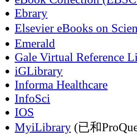
Ebrary
Elsevier eBooks on Scie
Emerald
Gale Virtual Reference L
iGLibrary
Informa Healthcare
InfoSci
IOS
MyiLibrary
(已和ProQu