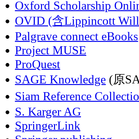
Oxford Scholarship Onli
OVID (含Lippincott Will
Palgrave connect eBooks
Project MUSE
ProQuest
SAGE Knowledge
(原SAG
Siam Reference Collecti
S. Karger AG
SpringerLink