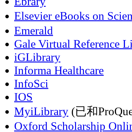
Ebrary
Elsevier eBooks on Scie
Emerald
Gale Virtual Reference L
iGLibrary
Informa Healthcare
InfoSci
IOS
MyiLibrary
(已和ProQu
Oxford Scholarship Onli