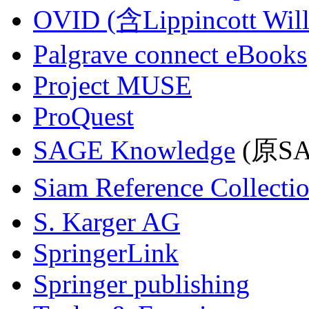
OVID (含Lippincott Will
Palgrave connect eBooks
Project MUSE
ProQuest
SAGE Knowledge
(原SAG
Siam Reference Collecti
S. Karger AG
SpringerLink
Springer publishing