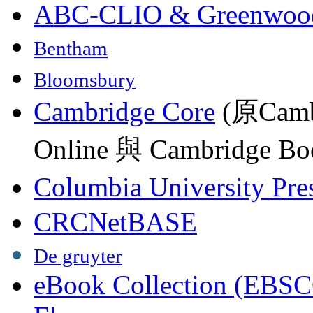
ABC-CLIO & Greenwoo
Bentham
Bloomsbury
Cambridge Core
(原Camb
Online 與 Cambridge Boo
Columbia University Pre
CRCNetBASE
De gruyter
eBook Collection (EBSC