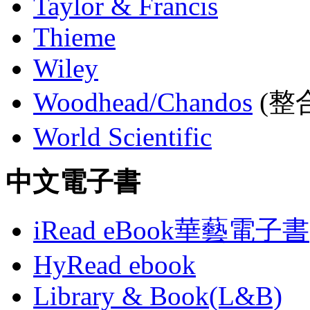
Taylor & Francis
Thieme
Wiley
Woodhead/Chandos
(整合
World Scientific
中文電子書
iRead eBook華藝電子書
HyRead ebook
Library & Book(L&B)