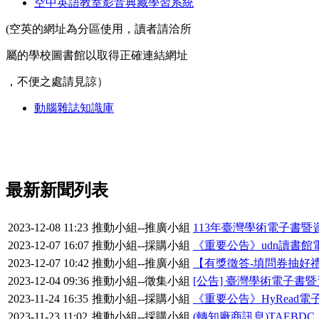
空中英語教室影音典藏學習系統
(空英的網址為分區使用，讀者請洽所
屬的學校圖書館以取得正確連結網址
，不便之處請見諒）
動腦雜誌知識庫
最新新聞列表
2023-12-08 11:23
推動小組--推廣小組
113年臺灣學術電子書
2023-12-07 16:07
推動小組--採購小組
《重要公告》udn讀書館電
2023-12-07 10:42
推動小組--推廣小組
【有獎徵答-填問券抽好
2023-12-04 09:36
推動小組--徵集小組
[公告] 臺灣學術電子書
2023-11-24 16:35
推動小組--採購小組
《重要公告》HyRead電
2023-11-23 11:02
推動小組--採購小組
(轉知廠商訊息)TAEBDC_