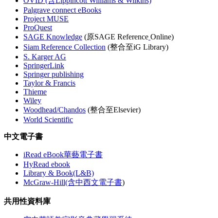
OVID (含Lippincott Williams & Wilkins)
Palgrave connect eBooks
Project MUSE
ProQuest
SAGE Knowledge
(原SAGE Reference
Online)
Siam Reference Collection
(整合至iG Library)
S. Karger AG
SpringerLink
Springer publishing
Taylor & Francis
Thieme
Wiley
Woodhead/Chandos
(整合至Elsevier)
World Scientific
中文電子書
iRead eBook華藝電子書
HyRead ebook
Library & Book(L&B)
McGraw-Hill(含中西文電子書
)
共用性資料庫