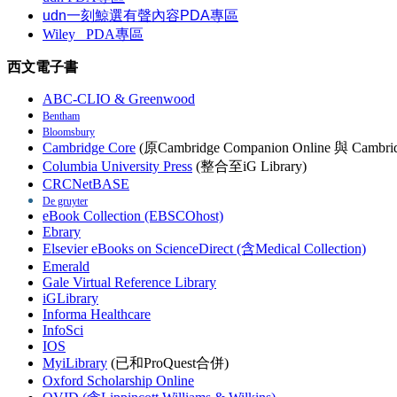
udn一刻鯨選有聲內容PDA專區
Wiley
PDA
專區
西文電子書
ABC-CLIO & Greenwood
Bentham
Bloomsbury
Cambridge Core
(原Cambridge Companion Online 與 Cambrid
Columbia University Press
(整合至iG Library)
CRCNetBASE
De gruyter
eBook Collection (EBSCOhost)
Ebrary
Elsevier eBooks on ScienceDirect (含Medical Collection)
Emerald
Gale Virtual Reference Library
iGLibrary
Informa Healthcare
InfoSci
IOS
MyiLibrary
(已和ProQuest合併)
Oxford Scholarship Online