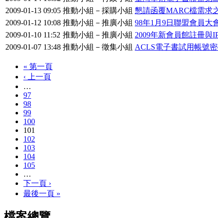
2009-01-13 09:05
推動小組－採購小組
懇請函覆MARC檔需求
2009-01-12 10:08
推動小組－推廣小組
98年1月9日聯盟會員
2009-01-10 11:52
推動小組－推廣小組
2009年新會員館註冊與
2009-01-07 13:48
推動小組－徵集小組
ACLS電子書試用帳號
« 第一頁
‹ 上一頁
…
97
98
99
100
101
102
103
104
105
…
下一頁 ›
最後一頁 »
檔案總覽