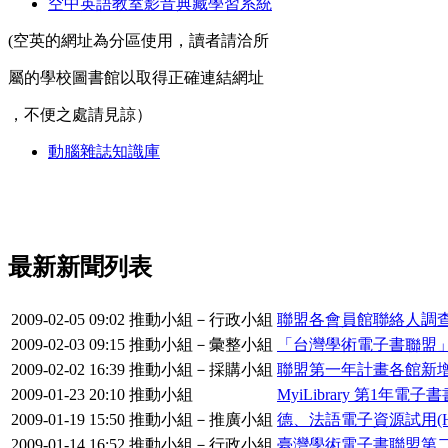
空中英語教室影音典藏學習系統
(空英的網址為分區使用，讀者請洽所
屬的學校圖書館以取得正確連結網址
，不便之處請見諒）
動腦雜誌知識庫
最新新聞列表
2009-02-05 09:02
推動小組－行政小組
聯盟各會員館聯絡人調
2009-02-03 09:15
推動小組－彙整小組
「台灣學術電子書聯盟」第
2009-02-02 16:39
推動小組－採購小組
聯盟第一年計畫各館新增96筆
2009-01-23 20:10
推動小組
MyiLibrary 第1年
2009-01-19 15:50
推動小組－推廣小組
德、法語電子資源試用(Humanitie
2009-01-14 16:52
推動小組－行政小組
臺灣學術電子書聯盟第