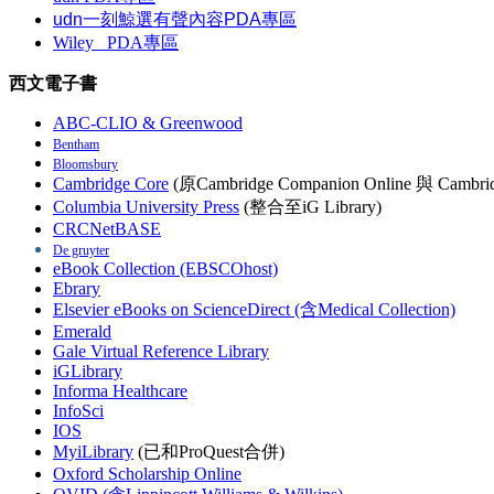
udn一刻鯨選有聲內容PDA專區
Wiley
PDA
專區
西文電子書
ABC-CLIO & Greenwood
Bentham
Bloomsbury
Cambridge Core
(原Cambridge Companion Online 與 Cambrid
Columbia University Press
(整合至iG Library)
CRCNetBASE
De gruyter
eBook Collection (EBSCOhost)
Ebrary
Elsevier eBooks on ScienceDirect (含Medical Collection)
Emerald
Gale Virtual Reference Library
iGLibrary
Informa Healthcare
InfoSci
IOS
MyiLibrary
(已和ProQuest合併)
Oxford Scholarship Online