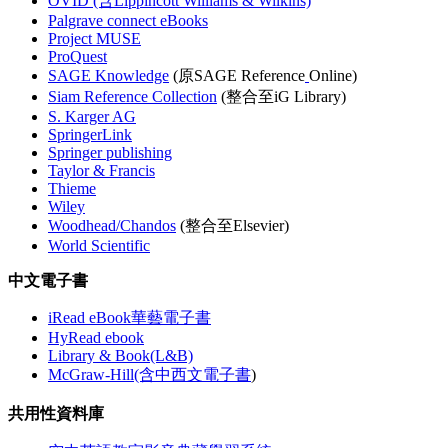
OVID (含Lippincott Williams & Wilkins)
Palgrave connect eBooks
Project MUSE
ProQuest
SAGE Knowledge
(原SAGE Reference
Online)
Siam Reference Collection
(整合至iG Library)
S. Karger AG
SpringerLink
Springer publishing
Taylor & Francis
Thieme
Wiley
Woodhead/Chandos
(整合至Elsevier)
World Scientific
中文電子書
iRead eBook華藝電子書
HyRead ebook
Library & Book(L&B)
McGraw-Hill(含中西文電子書
)
共用性資料庫