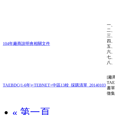
一、
二、
三、
四、
104年廠商說明會相關文件
五、
六、成
七、
八、
[廠
TA
TAEBDC(1-6年)+TEBNET+中區13校_採購清單_20140103
書單
徵集
« 第一頁