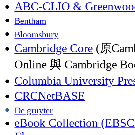
ABC-CLIO & Greenwoo
Bentham
Bloomsbury
Cambridge Core
(原Camb
Online 與 Cambridge Boo
Columbia University Pre
CRCNetBASE
De gruyter
eBook Collection (EBSC