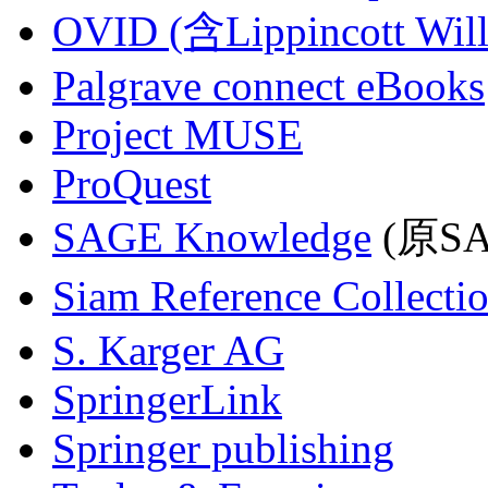
OVID (含Lippincott Will
Palgrave connect eBooks
Project MUSE
ProQuest
SAGE Knowledge
(原SAG
Siam Reference Collecti
S. Karger AG
SpringerLink
Springer publishing