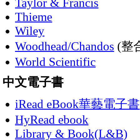
Taylor & Francis
Thieme
Wiley
Woodhead/Chandos
(整合
World Scientific
中文電子書
iRead eBook華藝電子書
HyRead ebook
Library & Book(L&B)