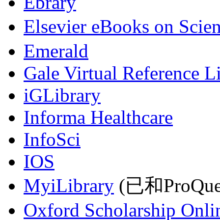
Ebrary
Elsevier eBooks on Scie
Emerald
Gale Virtual Reference L
iGLibrary
Informa Healthcare
InfoSci
IOS
MyiLibrary
(已和ProQu
Oxford Scholarship Onli