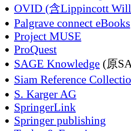
OVID (含Lippincott Will
Palgrave connect eBooks
Project MUSE
ProQuest
SAGE Knowledge
(原SAG
Siam Reference Collecti
S. Karger AG
SpringerLink
Springer publishing