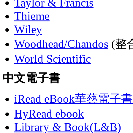
Taylor & Francis
Thieme
Wiley
Woodhead/Chandos
(整合
World Scientific
中文電子書
iRead eBook華藝電子書
HyRead ebook
Library & Book(L&B)