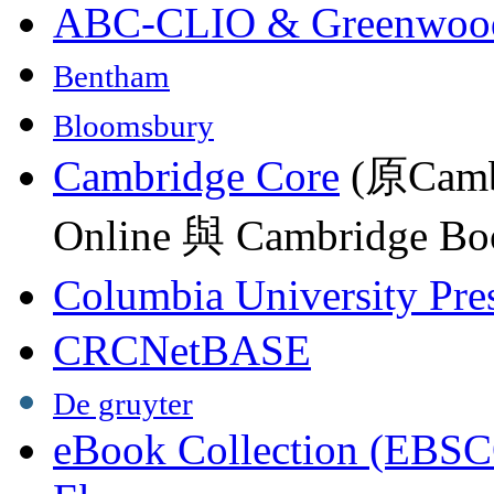
ABC-CLIO & Greenwoo
Bentham
Bloomsbury
Cambridge Core
(原Camb
Online 與 Cambridge Boo
Columbia University Pre
CRCNetBASE
De gruyter
eBook Collection (EBSC