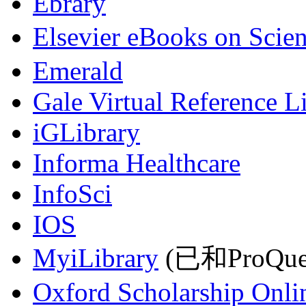
Ebrary
Elsevier eBooks on Scie
Emerald
Gale Virtual Reference L
iGLibrary
Informa Healthcare
InfoSci
IOS
MyiLibrary
(已和ProQu
Oxford Scholarship Onli