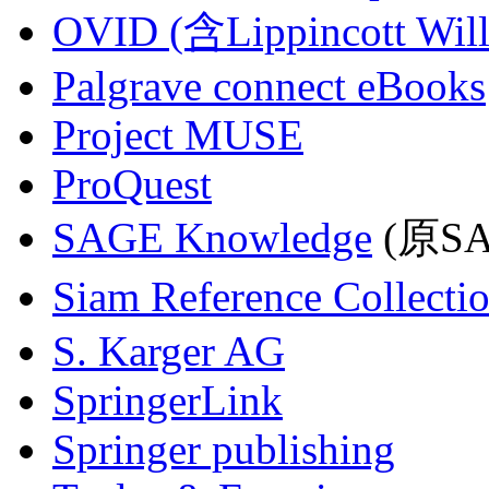
OVID (含Lippincott Will
Palgrave connect eBooks
Project MUSE
ProQuest
SAGE Knowledge
(原SAG
Siam Reference Collecti
S. Karger AG
SpringerLink
Springer publishing