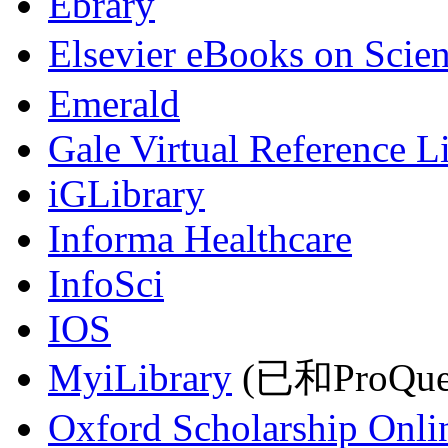
Ebrary
Elsevier eBooks on Scie
Emerald
Gale Virtual Reference L
iGLibrary
Informa Healthcare
InfoSci
IOS
MyiLibrary
(已和ProQu
Oxford Scholarship Onli