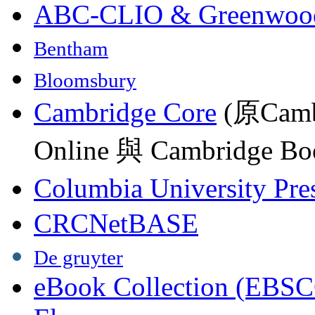
ABC-CLIO & Greenwoo
Bentham
Bloomsbury
Cambridge Core
(原Camb
Online 與 Cambridge Boo
Columbia University Pre
CRCNetBASE
De gruyter
eBook Collection (EBSC