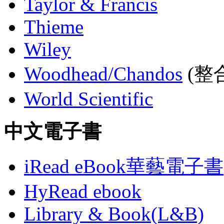
Taylor & Francis
Thieme
Wiley
Woodhead/Chandos
(整合
World Scientific
中文電子書
iRead eBook華藝電子書
HyRead ebook
Library & Book(L&B)