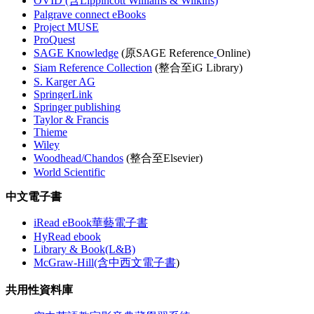
OVID (含Lippincott Williams & Wilkins)
Palgrave connect eBooks
Project MUSE
ProQuest
SAGE Knowledge
(原SAGE Reference
Online)
Siam Reference Collection
(整合至iG Library)
S. Karger AG
SpringerLink
Springer publishing
Taylor & Francis
Thieme
Wiley
Woodhead/Chandos
(整合至Elsevier)
World Scientific
中文電子書
iRead eBook華藝電子書
HyRead ebook
Library & Book(L&B)
McGraw-Hill(含中西文電子書
)
共用性資料庫