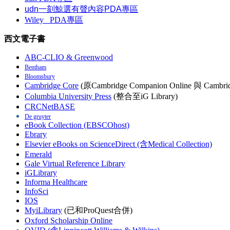
udn一刻鯨選有聲內容PDA專區
Wiley
PDA
專區
西文電子書
ABC-CLIO & Greenwood
Bentham
Bloomsbury
Cambridge Core
(原Cambridge Companion Online 與 Cambrid
Columbia University Press
(整合至iG Library)
CRCNetBASE
De gruyter
eBook Collection (EBSCOhost)
Ebrary
Elsevier eBooks on ScienceDirect (含Medical Collection)
Emerald
Gale Virtual Reference Library
iGLibrary
Informa Healthcare
InfoSci
IOS
MyiLibrary
(已和ProQuest合併)
Oxford Scholarship Online