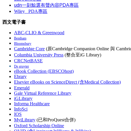
udn一刻鯨選有聲內容PDA專區
Wiley
PDA
專區
西文電子書
ABC-CLIO & Greenwood
Bentham
Bloomsbury
Cambridge Core
(原Cambridge Companion Online 與 Cambrid
Columbia University Press
(整合至iG Library)
CRCNetBASE
De gruyter
eBook Collection (EBSCOhost)
Ebrary
Elsevier eBooks on ScienceDirect (含Medical Collection)
Emerald
Gale Virtual Reference Library
iGLibrary
Informa Healthcare
InfoSci
IOS
MyiLibrary
(已和ProQuest合併)
Oxford Scholarship Online