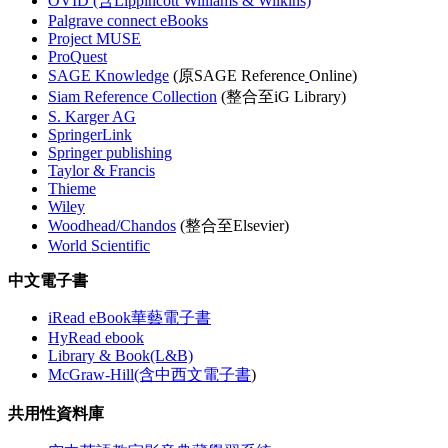
OVID (含Lippincott Williams & Wilkins)
Palgrave connect eBooks
Project MUSE
ProQuest
SAGE Knowledge
(原SAGE Reference
Online)
Siam Reference Collection
(整合至iG Library)
S. Karger AG
SpringerLink
Springer publishing
Taylor & Francis
Thieme
Wiley
Woodhead/Chandos
(整合至Elsevier)
World Scientific
中文電子書
iRead eBook華藝電子書
HyRead ebook
Library & Book(L&B)
McGraw-Hill(含中西文電子書
)
共用性資料庫