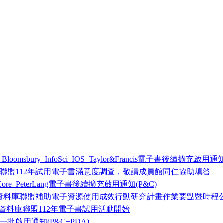
oomsbury_InfoSci_IOS_Taylor&Francis電子書後續擴充啟用通知
聯盟112年試用電子書滿意度調查，敬請成員館同仁協助填答
Core_PeterLang電子書後續擴充啟用通知(P&C)
暨資料庫聯盟補助電子資源使用成效行動研究計畫作業要點暨時程公
暨資料庫聯盟112年電子書試用活動開始
批啟用通知(P&C+PDA)