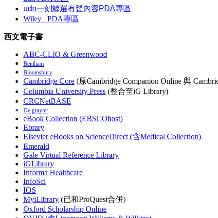
udn一刻鯨選有聲內容PDA專區
Wiley
PDA
專區
西文電子書
ABC-CLIO & Greenwood
Bentham
Bloomsbury
Cambridge Core
(原Cambridge Companion Online 與 Cambrid
Columbia University Press
(整合至iG Library)
CRCNetBASE
De gruyter
eBook Collection (EBSCOhost)
Ebrary
Elsevier eBooks on ScienceDirect (含Medical Collection)
Emerald
Gale Virtual Reference Library
iGLibrary
Informa Healthcare
InfoSci
IOS
MyiLibrary
(已和ProQuest合併)
Oxford Scholarship Online