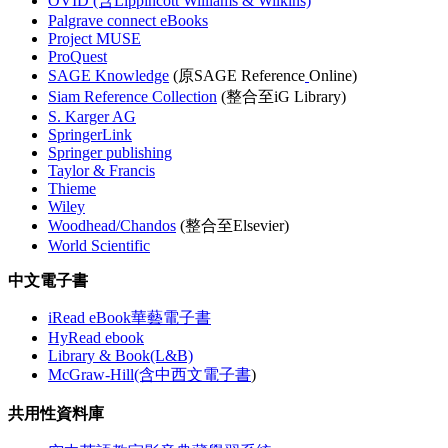
OVID (含Lippincott Williams & Wilkins)
Palgrave connect eBooks
Project MUSE
ProQuest
SAGE Knowledge
(原SAGE Reference
Online)
Siam Reference Collection
(整合至iG Library)
S. Karger AG
SpringerLink
Springer publishing
Taylor & Francis
Thieme
Wiley
Woodhead/Chandos
(整合至Elsevier)
World Scientific
中文電子書
iRead eBook華藝電子書
HyRead ebook
Library & Book(L&B)
McGraw-Hill(含中西文電子書
)
共用性資料庫