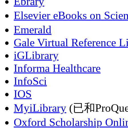
Ebrary
Elsevier eBooks on Scie
Emerald
Gale Virtual Reference L
iGLibrary
Informa Healthcare
InfoSci
IOS
MyiLibrary
(已和ProQu
Oxford Scholarship Onli