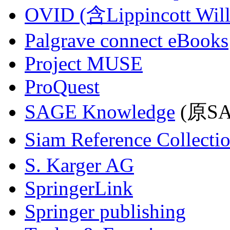
OVID (含Lippincott Will
Palgrave connect eBooks
Project MUSE
ProQuest
SAGE Knowledge
(原SAG
Siam Reference Collecti
S. Karger AG
SpringerLink
Springer publishing