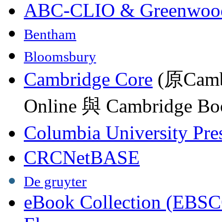
ABC-CLIO & Greenwoo
Bentham
Bloomsbury
Cambridge Core
(原Camb
Online 與 Cambridge Boo
Columbia University Pre
CRCNetBASE
De gruyter
eBook Collection (EBSC