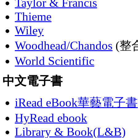
Taylor & Francis
Thieme
Wiley
Woodhead/Chandos
(整合
World Scientific
中文電子書
iRead eBook華藝電子書
HyRead ebook
Library & Book(L&B)