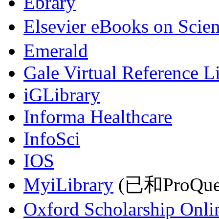
Ebrary
Elsevier eBooks on Scie
Emerald
Gale Virtual Reference L
iGLibrary
Informa Healthcare
InfoSci
IOS
MyiLibrary
(已和ProQu
Oxford Scholarship Onli