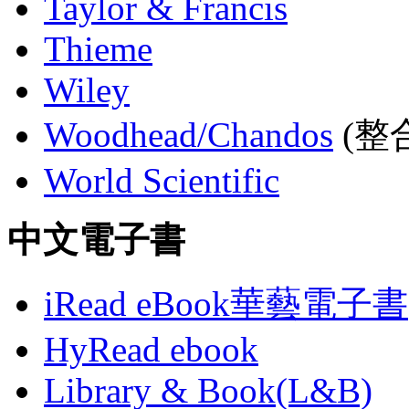
Taylor & Francis
Thieme
Wiley
Woodhead/Chandos
(整合
World Scientific
中文電子書
iRead eBook華藝電子書
HyRead ebook
Library & Book(L&B)