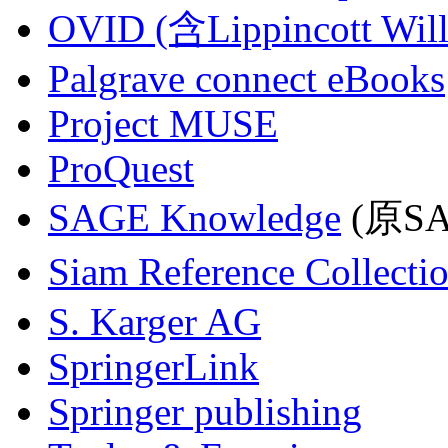
OVID (含Lippincott Will
Palgrave connect eBooks
Project MUSE
ProQuest
SAGE Knowledge
(原SAG
Siam Reference Collecti
S. Karger AG
SpringerLink
Springer publishing