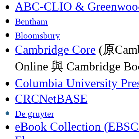
ABC-CLIO & Greenwoo
Bentham
Bloomsbury
Cambridge Core
(原Camb
Online 與 Cambridge Boo
Columbia University Pre
CRCNetBASE
De gruyter
eBook Collection (EBSC