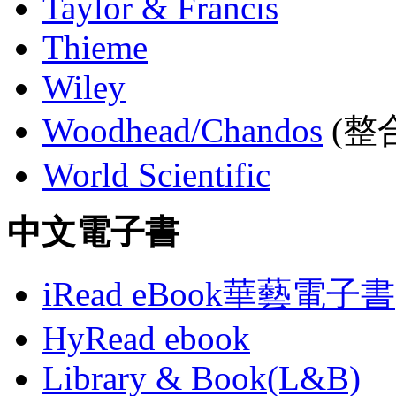
Taylor & Francis
Thieme
Wiley
Woodhead/Chandos
(整合
World Scientific
中文電子書
iRead eBook華藝電子書
HyRead ebook
Library & Book(L&B)