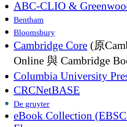
ABC-CLIO & Greenwoo
Bentham
Bloomsbury
Cambridge Core
(原Camb
Online 與 Cambridge Boo
Columbia University Pre
CRCNetBASE
De gruyter
eBook Collection (EBSC