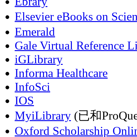
Ebrary
Elsevier eBooks on Scie
Emerald
Gale Virtual Reference L
iGLibrary
Informa Healthcare
InfoSci
IOS
MyiLibrary
(已和ProQu
Oxford Scholarship Onli