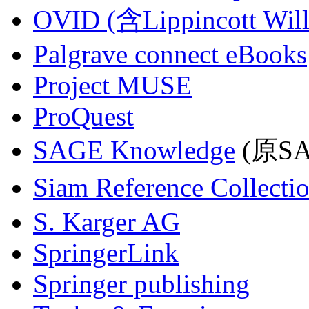
OVID (含Lippincott Will
Palgrave connect eBooks
Project MUSE
ProQuest
SAGE Knowledge
(原SAG
Siam Reference Collecti
S. Karger AG
SpringerLink
Springer publishing