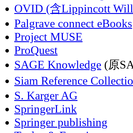
OVID (含Lippincott Will
Palgrave connect eBooks
Project MUSE
ProQuest
SAGE Knowledge
(原SAG
Siam Reference Collecti
S. Karger AG
SpringerLink
Springer publishing