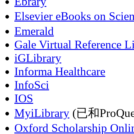
Ebrary
Elsevier eBooks on Scie
Emerald
Gale Virtual Reference L
iGLibrary
Informa Healthcare
InfoSci
IOS
MyiLibrary
(已和ProQu
Oxford Scholarship Onli