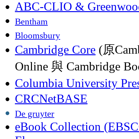
ABC-CLIO & Greenwoo
Bentham
Bloomsbury
Cambridge Core
(原Camb
Online 與 Cambridge Boo
Columbia University Pre
CRCNetBASE
De gruyter
eBook Collection (EBSC