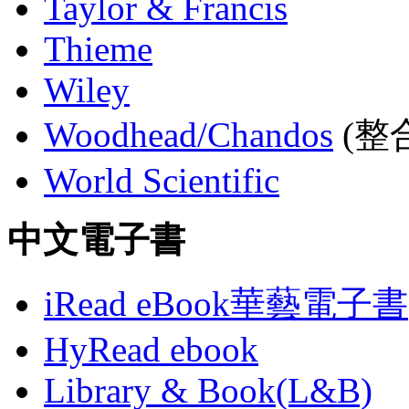
Taylor & Francis
Thieme
Wiley
Woodhead/Chandos
(整合
World Scientific
中文電子書
iRead eBook華藝電子書
HyRead ebook
Library & Book(L&B)