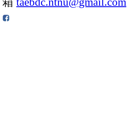
箱
taebdc.ntnu@gmail.com