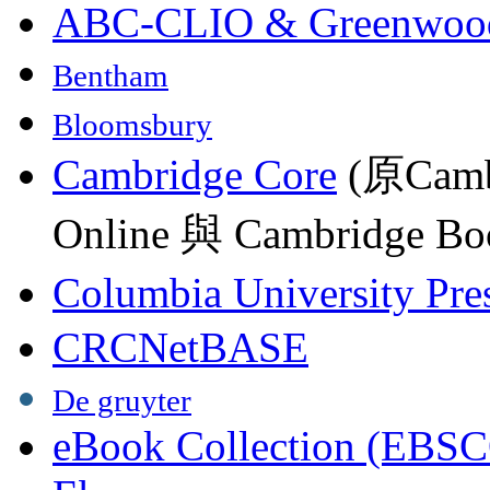
ABC-CLIO & Greenwoo
Bentham
Bloomsbury
Cambridge Core
(原Camb
Online 與 Cambridge Boo
Columbia University Pre
CRCNetBASE
De gruyter
eBook Collection (EBSC