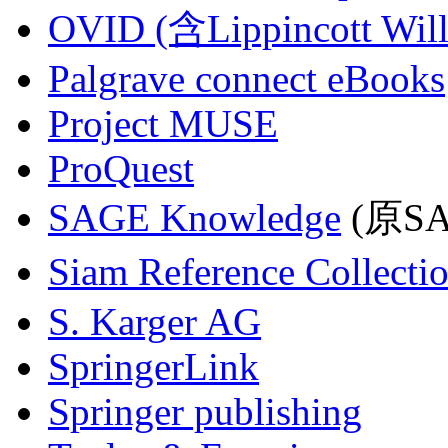
OVID (含Lippincott Will
Palgrave connect eBooks
Project MUSE
ProQuest
SAGE Knowledge
(原SAG
Siam Reference Collecti
S. Karger AG
SpringerLink
Springer publishing