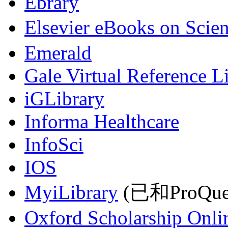
Ebrary
Elsevier eBooks on Scie
Emerald
Gale Virtual Reference L
iGLibrary
Informa Healthcare
InfoSci
IOS
MyiLibrary
(已和ProQu
Oxford Scholarship Onli