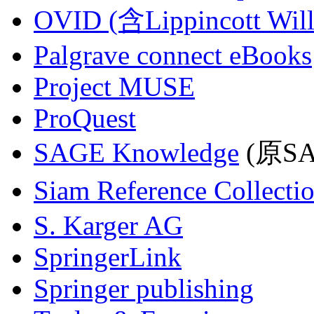
OVID (含Lippincott Will
Palgrave connect eBooks
Project MUSE
ProQuest
SAGE Knowledge
(原SAG
Siam Reference Collecti
S. Karger AG
SpringerLink
Springer publishing