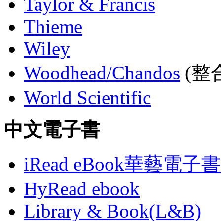
Taylor & Francis
Thieme
Wiley
Woodhead/Chandos
(整合
World Scientific
中文電子書
iRead eBook華藝電子書
HyRead ebook
Library & Book(L&B)