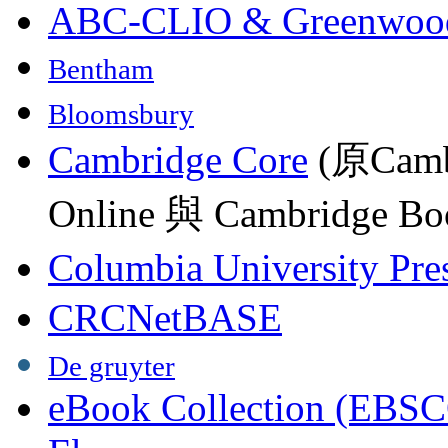
ABC-CLIO & Greenwoo
Bentham
Bloomsbury
Cambridge Core
(原Camb
Online 與 Cambridge Boo
Columbia University Pre
CRCNetBASE
De gruyter
eBook Collection (EBSC