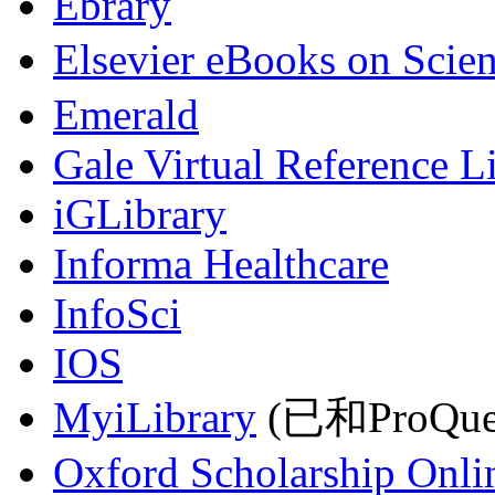
Ebrary
Elsevier eBooks on Scie
Emerald
Gale Virtual Reference L
iGLibrary
Informa Healthcare
InfoSci
IOS
MyiLibrary
(已和ProQu
Oxford Scholarship Onli