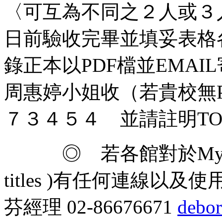
〈可互為不同之２人或３
日前驗收完畢並填妥表格
錄正本以PDF檔並EMAIL寄回hu
周惠婷小姐收（若貴校無
７３４５４ 並請註明TO
◎ 若各館對於MyiLib
titles )有任何連線
芬經理 02-86676671
debo