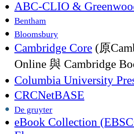
ABC-CLIO & Greenwoo
Bentham
Bloomsbury
Cambridge Core
(原Camb
Online 與 Cambridge Boo
Columbia University Pre
CRCNetBASE
De gruyter
eBook Collection (EBSC