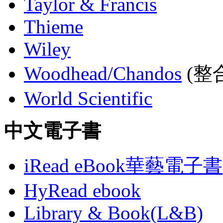
Taylor & Francis
Thieme
Wiley
Woodhead/Chandos
(整合
World Scientific
中文電子書
iRead eBook華藝電子書
HyRead ebook
Library & Book(L&B)