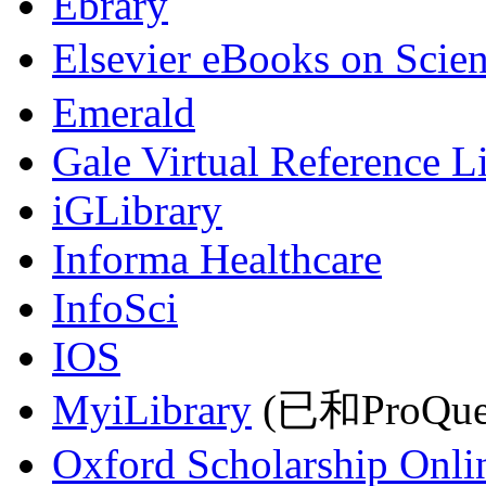
Ebrary
Elsevier eBooks on Scie
Emerald
Gale Virtual Reference L
iGLibrary
Informa Healthcare
InfoSci
IOS
MyiLibrary
(已和ProQu
Oxford Scholarship Onli