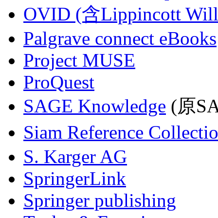
OVID (含Lippincott Will
Palgrave connect eBooks
Project MUSE
ProQuest
SAGE Knowledge
(原SAG
Siam Reference Collecti
S. Karger AG
SpringerLink
Springer publishing