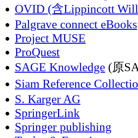
OVID (含Lippincott Will
Palgrave connect eBooks
Project MUSE
ProQuest
SAGE Knowledge
(原SAG
Siam Reference Collecti
S. Karger AG
SpringerLink
Springer publishing