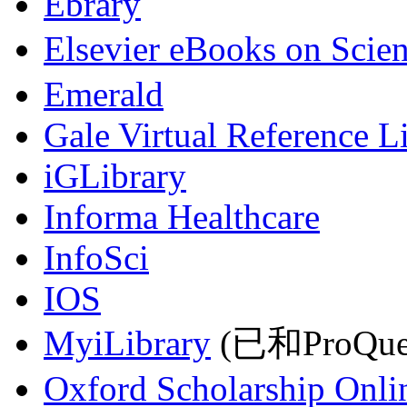
Ebrary
Elsevier eBooks on Scie
Emerald
Gale Virtual Reference L
iGLibrary
Informa Healthcare
InfoSci
IOS
MyiLibrary
(已和ProQu
Oxford Scholarship Onli