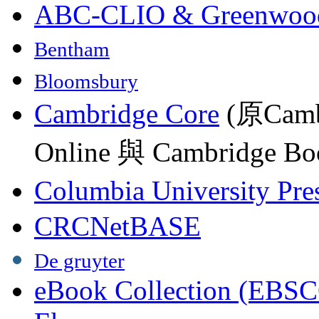
ABC-CLIO & Greenwoo
Bentham
Bloomsbury
Cambridge Core
(原Camb
Online 與 Cambridge Boo
Columbia University Pre
CRCNetBASE
De gruyter
eBook Collection (EBSC