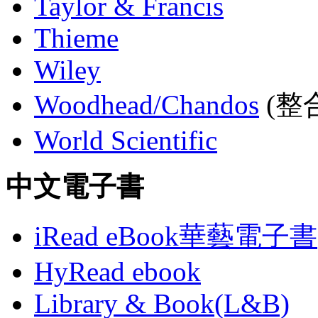
Taylor & Francis
Thieme
Wiley
Woodhead/Chandos
(整合
World Scientific
中文電子書
iRead eBook華藝電子書
HyRead ebook
Library & Book(L&B)