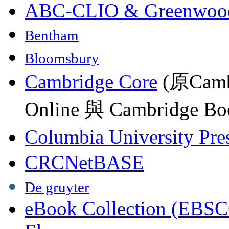
ABC-CLIO & Greenwoo
Bentham
Bloomsbury
Cambridge Core
(原Camb
Online 與 Cambridge Boo
Columbia University Pre
CRCNetBASE
De gruyter
eBook Collection (EBSC