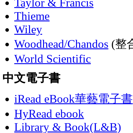
Taylor & Francis
Thieme
Wiley
Woodhead/Chandos
(整合
World Scientific
中文電子書
iRead eBook華藝電子書
HyRead ebook
Library & Book(L&B)