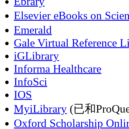
Ebrary
Elsevier eBooks on Scie
Emerald
Gale Virtual Reference L
iGLibrary
Informa Healthcare
InfoSci
IOS
MyiLibrary
(已和ProQu
Oxford Scholarship Onli