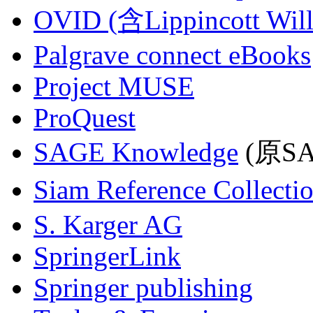
OVID (含Lippincott Will
Palgrave connect eBooks
Project MUSE
ProQuest
SAGE Knowledge
(原SAG
Siam Reference Collecti
S. Karger AG
SpringerLink
Springer publishing