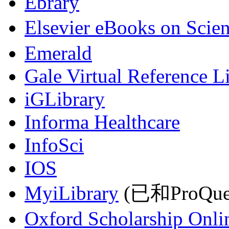
Ebrary
Elsevier eBooks on Scie
Emerald
Gale Virtual Reference L
iGLibrary
Informa Healthcare
InfoSci
IOS
MyiLibrary
(已和ProQu
Oxford Scholarship Onli