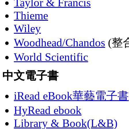
Taylor & Francis
Thieme
Wiley
Woodhead/Chandos
(整合
World Scientific
中文電子書
iRead eBook華藝電子書
HyRead ebook
Library & Book(L&B)