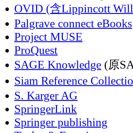
OVID (含Lippincott Will
Palgrave connect eBooks
Project MUSE
ProQuest
SAGE Knowledge
(原SAG
Siam Reference Collecti
S. Karger AG
SpringerLink
Springer publishing