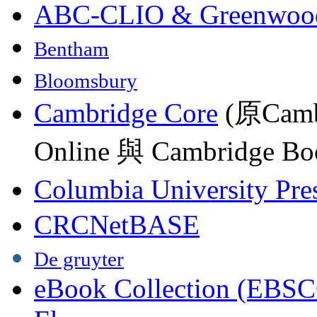
ABC-CLIO & Greenwoo
Bentham
Bloomsbury
Cambridge Core
(原Camb
Online 與 Cambridge Boo
Columbia University Pre
CRCNetBASE
De gruyter
eBook Collection (EBSC