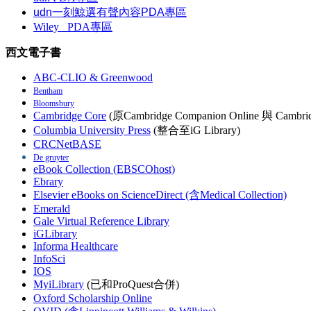
udn一刻鯨選有聲內容PDA專區
Wiley
PDA
專區
西文電子書
ABC-CLIO & Greenwood
Bentham
Bloomsbury
Cambridge Core
(原Cambridge Companion Online 與 Cambrid
Columbia University Press
(整合至iG Library)
CRCNetBASE
De gruyter
eBook Collection (EBSCOhost)
Ebrary
Elsevier eBooks on ScienceDirect (含Medical Collection)
Emerald
Gale Virtual Reference Library
iGLibrary
Informa Healthcare
InfoSci
IOS
MyiLibrary
(已和ProQuest合併)
Oxford Scholarship Online