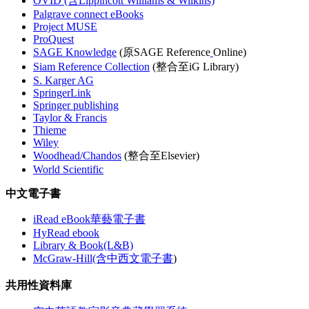
OVID (含Lippincott Williams & Wilkins)
Palgrave connect eBooks
Project MUSE
ProQuest
SAGE Knowledge
(原SAGE Reference
Online)
Siam Reference Collection
(整合至iG Library)
S. Karger AG
SpringerLink
Springer publishing
Taylor & Francis
Thieme
Wiley
Woodhead/Chandos
(整合至Elsevier)
World Scientific
中文電子書
iRead eBook華藝電子書
HyRead ebook
Library & Book(L&B)
McGraw-Hill(含中西文電子書
)
共用性資料庫