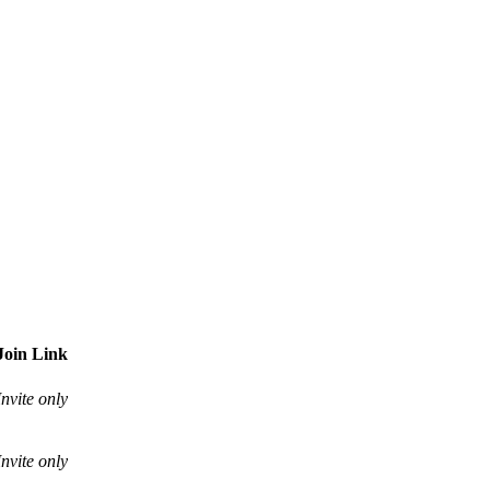
Join Link
Invite only
Invite only