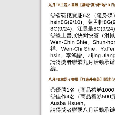
九月FB
主題ｅ書展【雲端"
夏"
綠"
地"
９月
◎省碳挖寶趣6名（隨身碟）：英
hsin8G(9/10)、葉孟軒8G(
8G(9/24)、江昱呈8G(9/24
◎線上書展快問快答（滑鼠
Wen-Chin Shie、Shun-
祥、Wen-Chi Shie、YaFe
hsin、李鴻儒、Zijing Jian
請得獎者聯繫九月活動承辦
編。
八月FB
主題ｅ書展【打造外在美】閱讀心
◎優勝1名（商品禮券100
◎佳作4名（商品禮券50
Ausba Hsueh。
請得獎者聯繫八月活動承辦