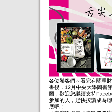
各位饕客們～看完有關理財
書後，12月中央大學圖書
圖，歡迎您繼續支持Face
參加的人，趕快按讚成為聯
展吧！