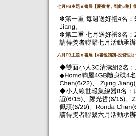
七月FB
主題ｅ書展【愛臺灣，到此e
遊】
✽第一重 每週送好禮4名：朱小摸
Jiang。
✽第二重 七月送好禮3名：Zij
請得獎者聯繫七月活動承辦
六月FB
主題ｅ書展【e
書悅讀讚-
投資理財
◆雙面小人3C清潔組2名：顏子薇
◆Home狗屋4GB隨身碟4名：李
Chen(6/22)、 Zijing Jiang
◆小人線世報集線器8名：口卡(6/
誼(6/15)、鄭光哲(6/15)、Zi
佩琪(6/29)、Ronda Chen(6
請得獎者聯繫六月活動承辦