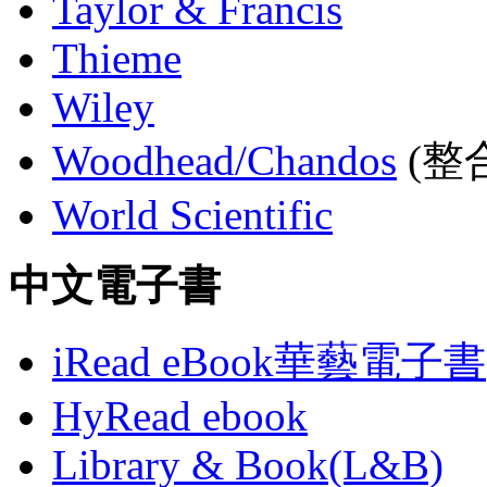
Taylor & Francis
Thieme
Wiley
Woodhead/Chandos
(整合
World Scientific
中文電子書
iRead eBook華藝電子書
HyRead ebook
Library & Book(L&B)