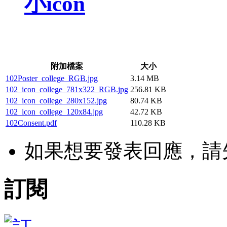
小icon
附加檔案
大小
102Poster_college_RGB.jpg
3.14 MB
102_icon_college_781x322_RGB.jpg
256.81 KB
102_icon_college_280x152.jpg
80.74 KB
102_icon_college_120x84.jpg
42.72 KB
102Consent.pdf
110.28 KB
如果想要發表回應，請
訂閱