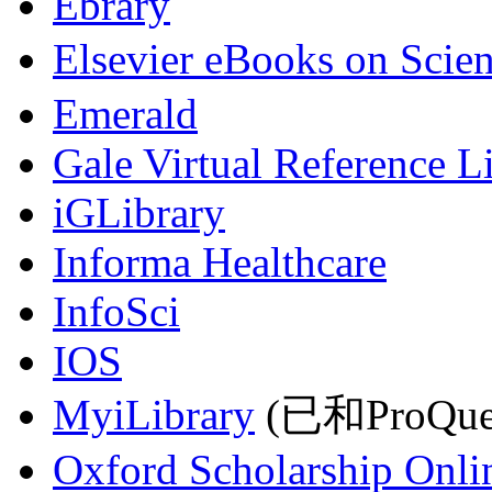
Ebrary
Elsevier eBooks on Scie
Emerald
Gale Virtual Reference L
iGLibrary
Informa Healthcare
InfoSci
IOS
MyiLibrary
(已和ProQu
Oxford Scholarship Onli