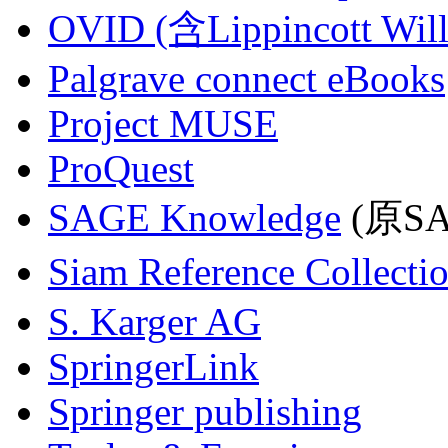
OVID (含Lippincott Will
Palgrave connect eBooks
Project MUSE
ProQuest
SAGE Knowledge
(原SAG
Siam Reference Collecti
S. Karger AG
SpringerLink
Springer publishing