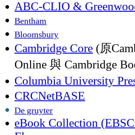
ABC-CLIO & Greenwoo
Bentham
Bloomsbury
Cambridge Core
(原Camb
Online 與 Cambridge Boo
Columbia University Pre
CRCNetBASE
De gruyter
eBook Collection (EBSC