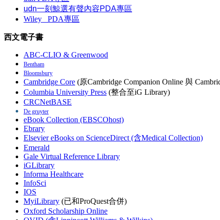
udn一刻鯨選有聲內容PDA專區
Wiley
PDA
專區
西文電子書
ABC-CLIO & Greenwood
Bentham
Bloomsbury
Cambridge Core
(原Cambridge Companion Online 與 Cambrid
Columbia University Press
(整合至iG Library)
CRCNetBASE
De gruyter
eBook Collection (EBSCOhost)
Ebrary
Elsevier eBooks on ScienceDirect (含Medical Collection)
Emerald
Gale Virtual Reference Library
iGLibrary
Informa Healthcare
InfoSci
IOS
MyiLibrary
(已和ProQuest合併)
Oxford Scholarship Online