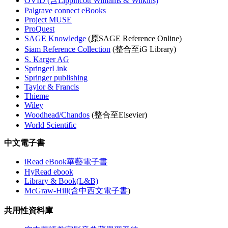
OVID (含Lippincott Williams & Wilkins)
Palgrave connect eBooks
Project MUSE
ProQuest
SAGE Knowledge
(原SAGE Reference
Online)
Siam Reference Collection
(整合至iG Library)
S. Karger AG
SpringerLink
Springer publishing
Taylor & Francis
Thieme
Wiley
Woodhead/Chandos
(整合至Elsevier)
World Scientific
中文電子書
iRead eBook華藝電子書
HyRead ebook
Library & Book(L&B)
McGraw-Hill(含中西文電子書
)
共用性資料庫