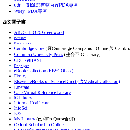
udn一刻鯨選有聲內容PDA專區
Wiley
PDA
專區
西文電子書
ABC-CLIO & Greenwood
Bentham
Bloomsbury
Cambridge Core
(原Cambridge Companion Online 與 Cambrid
Columbia University Press
(整合至iG Library)
CRCNetBASE
De gruyter
eBook Collection (EBSCOhost)
Ebrary
Elsevier eBooks on ScienceDirect (含Medical Collection)
Emerald
Gale Virtual Reference Library
iGLibrary
Informa Healthcare
InfoSci
IOS
MyiLibrary
(已和ProQuest合併)
Oxford Scholarship Online