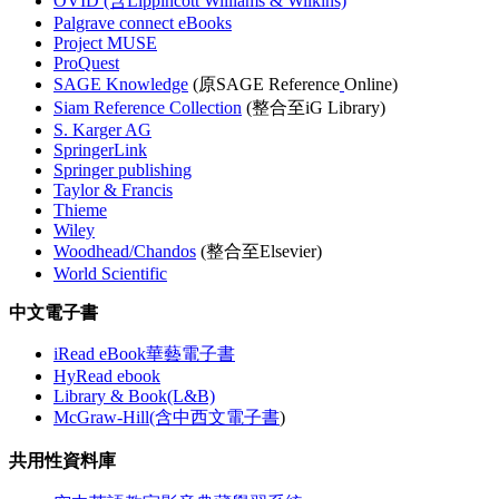
OVID (含Lippincott Williams & Wilkins)
Palgrave connect eBooks
Project MUSE
ProQuest
SAGE Knowledge
(原SAGE Reference
Online)
Siam Reference Collection
(整合至iG Library)
S. Karger AG
SpringerLink
Springer publishing
Taylor & Francis
Thieme
Wiley
Woodhead/Chandos
(整合至Elsevier)
World Scientific
中文電子書
iRead eBook華藝電子書
HyRead ebook
Library & Book(L&B)
McGraw-Hill(含中西文電子書
)
共用性資料庫