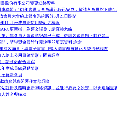
代圖書股份有限公司變更連絡資料
庫聯盟」101年會員大會會議紀錄已完成，敬請各會員館下載存參.
聯盟會員大會線上報名系統將於3月21日關閉
 年11 月份成員館使用統計之概況
MARC更新檔」為舊文誤發，請直接忽略 ...
第四年會員大會會議紀錄已完成，敬請各會員館下載存參...
展開，請聯盟會員館詳閱說明並填寫資料 謝謝
3年成效滿意度與電子書書目轉入圖書館自動化系統情形調查
轉入線上公用目錄情形」問卷調查
查，請務必配合填寫
二年度成員館異動情形
」招募新會員
年)繼續參與聯盟運作意願調查
網站註冊及隨時更新聯絡資訊，並進行必要之設定，以免遺漏重
絡人姓名與職稱