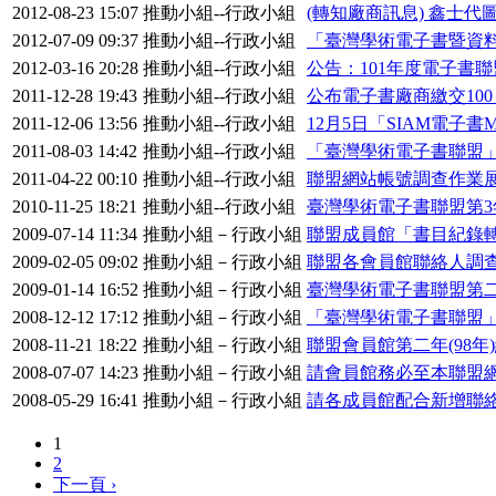
2012-08-23 15:07
推動小組--行政小組
(轉知廠商訊息) 鑫士
2012-07-09 09:37
推動小組--行政小組
「臺灣學術電子書暨資料
2012-03-16 20:28
推動小組--行政小組
公告：101年度電子書
2011-12-28 19:43
推動小組--行政小組
公布電子書廠商繳交100
2011-12-06 13:56
推動小組--行政小組
12月5日「SIAM電子書
2011-08-03 14:42
推動小組--行政小組
「臺灣學術電子書聯盟」
2011-04-22 00:10
推動小組--行政小組
聯盟網站帳號調查作業
2010-11-25 18:21
推動小組--行政小組
臺灣學術電子書聯盟第
2009-07-14 11:34
推動小組－行政小組
聯盟成員館「書目紀錄
2009-02-05 09:02
推動小組－行政小組
聯盟各會員館聯絡人調
2009-01-14 16:52
推動小組－行政小組
臺灣學術電子書聯盟第
2008-12-12 17:12
推動小組－行政小組
「臺灣學術電子書聯盟
2008-11-21 18:22
推動小組－行政小組
聯盟會員館第二年(98
2008-07-07 14:23
推動小組－行政小組
請會員館務必至本聯盟
2008-05-29 16:41
推動小組－行政小組
請各成員館配合新增聯
1
2
下一頁 ›