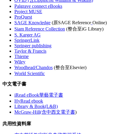
OVID (含Lippincott Williams & Wilkins)
Palgrave connect eBooks
Project MUSE
ProQuest
SAGE Knowledge
(原SAGE Reference
Online)
Siam Reference Collection
(整合至iG Library)
S. Karger AG
SpringerLink
Springer publishing
Taylor & Francis
Thieme
Wiley
Woodhead/Chandos
(整合至Elsevier)
World Scientific
中文電子書
iRead eBook華藝電子書
HyRead ebook
Library & Book(L&B)
McGraw-Hill(含中西文電子書
)
共用性資料庫