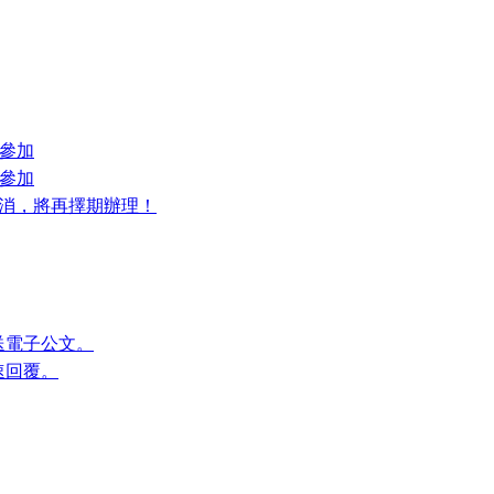
員參加
員參加
動取消，將再擇期辦理！
送電子公文。
速回覆。