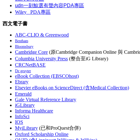
udn一刻鯨選有聲內容PDA專區
Wiley
PDA
專區
西文電子書
ABC-CLIO & Greenwood
Bentham
Bloomsbury
Cambridge Core
(原Cambridge Companion Online 與 Cambrid
Columbia University Press
(整合至iG Library)
CRCNetBASE
De gruyter
eBook Collection (EBSCOhost)
Ebrary
Elsevier eBooks on ScienceDirect (含Medical Collection)
Emerald
Gale Virtual Reference Library
iGLibrary
Informa Healthcare
InfoSci
IOS
MyiLibrary
(已和ProQuest合併)
Oxford Scholarship Online