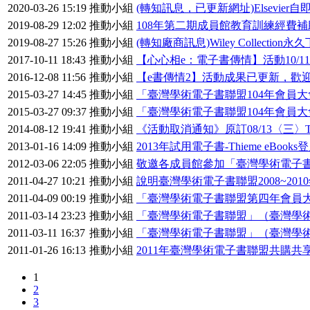
2020-03-26 15:19
推動小組
(轉知訊息，已更新網址)Elsevie
2019-08-29 12:02
推動小組
108年第二期成員館教育訓練經費補助
2019-08-27 15:26
推動小組
(轉知廠商訊息)Wiley Collectio
2017-10-11 18:43
推動小組
【心心相e：電子書傳情】活動10/
2016-12-08 11:56
推動小組
【e書傳情2】活動成果已更新，歡
2015-03-27 14:45
推動小組
「臺灣學術電子書聯盟104年會員大會
2015-03-27 09:37
推動小組
「臺灣學術電子書聯盟104年會員大會
2014-08-12 19:41
推動小組
《活動取消通知》原訂08/13〈三
2013-01-16 14:09
推動小組
2013年試用電子書-Thieme eBoo
2012-03-06 22:05
推動小組
敬邀各成員館參加「臺灣學術電子書
2011-04-27 10:21
推動小組
說明臺灣學術電子書聯盟2008~201
2011-04-09 00:19
推動小組
「臺灣學術電子書聯盟第四年會員大
2011-03-14 23:23
推動小組
「臺灣學術電子書聯盟」（臺灣學
2011-03-11 16:37
推動小組
「臺灣學術電子書聯盟」（臺灣學
2011-01-26 16:13
推動小組
2011年臺灣學術電子書聯盟共購共
1
2
3