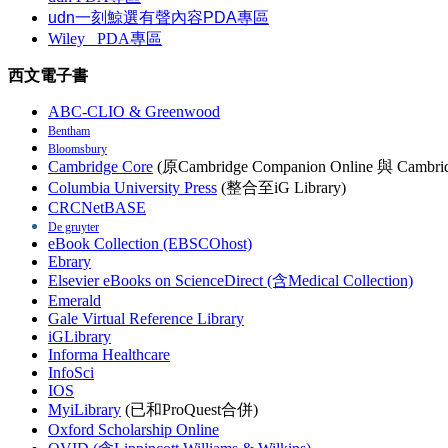
udn一刻鯨選有聲內容PDA專區
Wiley
PDA
專區
西文電子書
ABC-CLIO & Greenwood
Bentham
Bloomsbury
Cambridge Core
(原Cambridge Companion Online 與 Cambrid
Columbia University Press
(整合至iG Library)
CRCNetBASE
De gruyter
eBook Collection (EBSCOhost)
Ebrary
Elsevier eBooks on ScienceDirect (含Medical Collection)
Emerald
Gale Virtual Reference Library
iGLibrary
Informa Healthcare
InfoSci
IOS
MyiLibrary
(已和ProQuest合併)
Oxford Scholarship Online