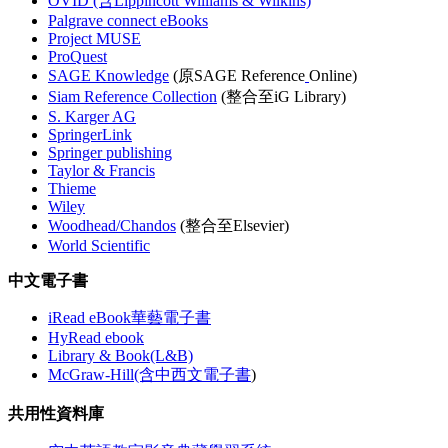
OVID (含Lippincott Williams & Wilkins)
Palgrave connect eBooks
Project MUSE
ProQuest
SAGE Knowledge
(原SAGE Reference
Online)
Siam Reference Collection
(整合至iG Library)
S. Karger AG
SpringerLink
Springer publishing
Taylor & Francis
Thieme
Wiley
Woodhead/Chandos
(整合至Elsevier)
World Scientific
中文電子書
iRead eBook華藝電子書
HyRead ebook
Library & Book(L&B)
McGraw-Hill(含中西文電子書
)
共用性資料庫