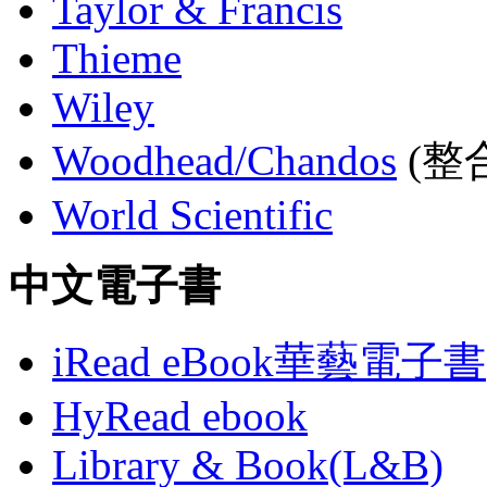
Taylor & Francis
Thieme
Wiley
Woodhead/Chandos
(整合
World Scientific
中文電子書
iRead eBook華藝電子書
HyRead ebook
Library & Book(L&B)