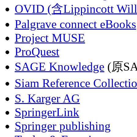
OVID (含Lippincott Will
Palgrave connect eBooks
Project MUSE
ProQuest
SAGE Knowledge
(原SAG
Siam Reference Collecti
S. Karger AG
SpringerLink
Springer publishing