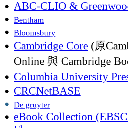
ABC-CLIO & Greenwoo
Bentham
Bloomsbury
Cambridge Core
(原Camb
Online 與 Cambridge Boo
Columbia University Pre
CRCNetBASE
De gruyter
eBook Collection (EBSC