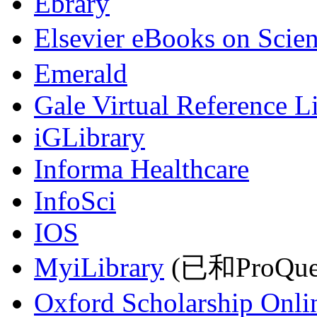
Ebrary
Elsevier eBooks on Scie
Emerald
Gale Virtual Reference L
iGLibrary
Informa Healthcare
InfoSci
IOS
MyiLibrary
(已和ProQu
Oxford Scholarship Onli