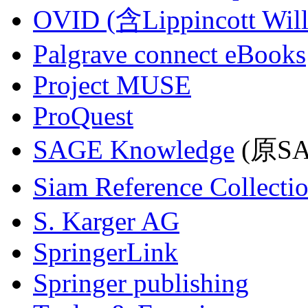
OVID (含Lippincott Will
Palgrave connect eBooks
Project MUSE
ProQuest
SAGE Knowledge
(原SAG
Siam Reference Collecti
S. Karger AG
SpringerLink
Springer publishing