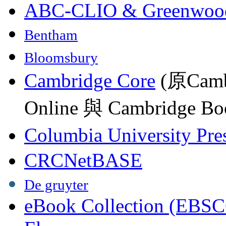
ABC-CLIO & Greenwoo
Bentham
Bloomsbury
Cambridge Core
(原Camb
Online 與 Cambridge Boo
Columbia University Pre
CRCNetBASE
De gruyter
eBook Collection (EBSC