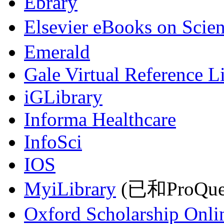
Ebrary
Elsevier eBooks on Scie
Emerald
Gale Virtual Reference L
iGLibrary
Informa Healthcare
InfoSci
IOS
MyiLibrary
(已和ProQu
Oxford Scholarship Onli