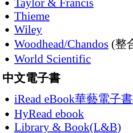
Taylor & Francis
Thieme
Wiley
Woodhead/Chandos
(整合
World Scientific
中文電子書
iRead eBook華藝電子書
HyRead ebook
Library & Book(L&B)