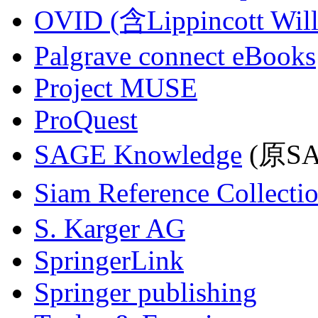
OVID (含Lippincott Will
Palgrave connect eBooks
Project MUSE
ProQuest
SAGE Knowledge
(原SAG
Siam Reference Collecti
S. Karger AG
SpringerLink
Springer publishing