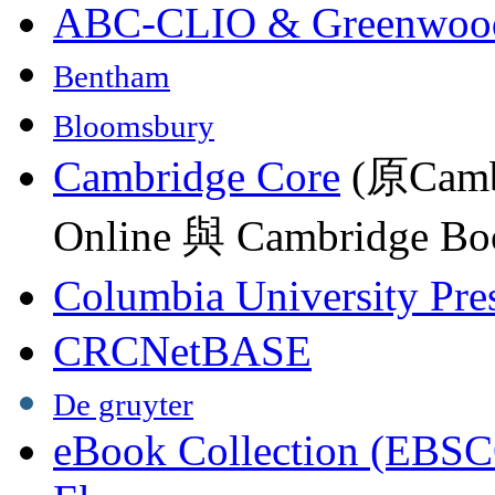
ABC-CLIO & Greenwoo
Bentham
Bloomsbury
Cambridge Core
(原Camb
Online 與 Cambridge Boo
Columbia University Pre
CRCNetBASE
De gruyter
eBook Collection (EBSC