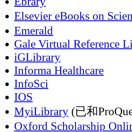
Ebrary
Elsevier eBooks on Scie
Emerald
Gale Virtual Reference L
iGLibrary
Informa Healthcare
InfoSci
IOS
MyiLibrary
(已和ProQu
Oxford Scholarship Onli