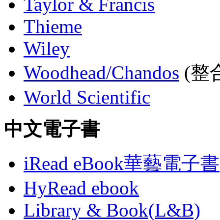
Taylor & Francis
Thieme
Wiley
Woodhead/Chandos
(整合
World Scientific
中文電子書
iRead eBook華藝電子書
HyRead ebook
Library & Book(L&B)