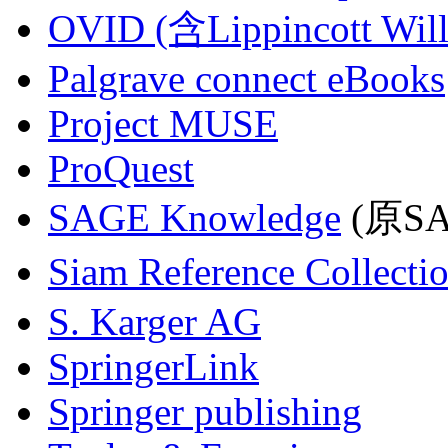
OVID (含Lippincott Will
Palgrave connect eBooks
Project MUSE
ProQuest
SAGE Knowledge
(原SAG
Siam Reference Collecti
S. Karger AG
SpringerLink
Springer publishing