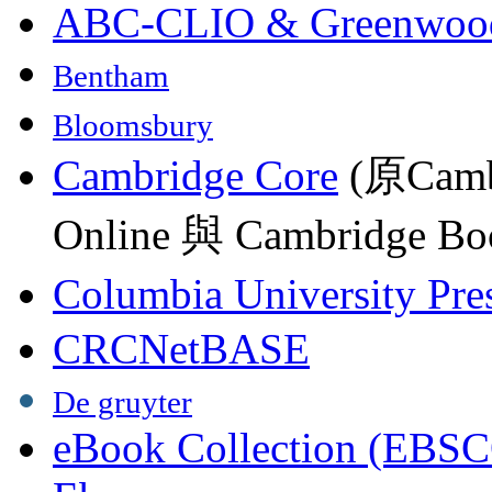
ABC-CLIO & Greenwoo
Bentham
Bloomsbury
Cambridge Core
(原Camb
Online 與 Cambridge Boo
Columbia University Pre
CRCNetBASE
De gruyter
eBook Collection (EBSC