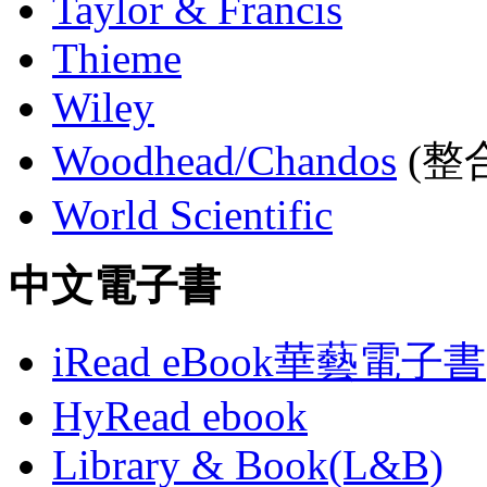
Taylor & Francis
Thieme
Wiley
Woodhead/Chandos
(整合
World Scientific
中文電子書
iRead eBook華藝電子書
HyRead ebook
Library & Book(L&B)