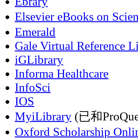
Ebrary
Elsevier eBooks on Scie
Emerald
Gale Virtual Reference L
iGLibrary
Informa Healthcare
InfoSci
IOS
MyiLibrary
(已和ProQu
Oxford Scholarship Onli