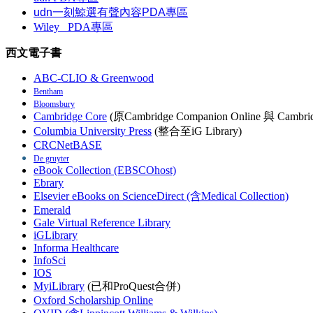
udn一刻鯨選有聲內容PDA專區
Wiley
PDA
專區
西文電子書
ABC-CLIO & Greenwood
Bentham
Bloomsbury
Cambridge Core
(原Cambridge Companion Online 與 Cambrid
Columbia University Press
(整合至iG Library)
CRCNetBASE
De gruyter
eBook Collection (EBSCOhost)
Ebrary
Elsevier eBooks on ScienceDirect (含Medical Collection)
Emerald
Gale Virtual Reference Library
iGLibrary
Informa Healthcare
InfoSci
IOS
MyiLibrary
(已和ProQuest合併)
Oxford Scholarship Online