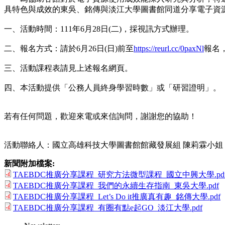
具特色與成效的東吳、銘傳與淡江大學圖書館同道分享電子資
一、活動時間：111年6月28日(二)，採視訊方式辦理。
二、報名方式：請於6月26日(日)前至
https://reurl.cc/0paxNl
報名
三、活動課程表請見上述報名網頁。
四、本活動提供「公務人員終身學習時數」或「研習證明」。
若有任何問題，歡迎來電或來信詢問，謝謝您的協助！
活動聯絡人：國立高雄科技大學圖書館館藏發展組 陳莉霖小姐（電話：07-
新聞附加檔案:
TAEBDC推廣分享課程_研究方法微型課程_國立中興大學.pd
TAEBDC推廣分享課程_我們的永續生存指南_東吳大學.pdf
TAEBDC推廣分享課程_Let’s Do it推廣真有趣_銘傳大學.pdf
TAEBDC推廣分享課程_有圈有點e起GO_淡江大學.pdf