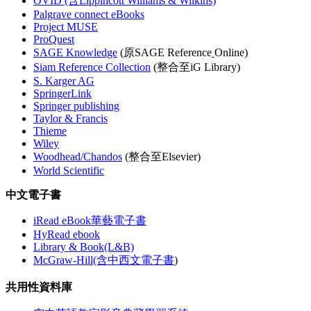
OVID (含Lippincott Williams & Wilkins)
Palgrave connect eBooks
Project MUSE
ProQuest
SAGE Knowledge
(原SAGE Reference
Online)
Siam Reference Collection
(整合至iG Library)
S. Karger AG
SpringerLink
Springer publishing
Taylor & Francis
Thieme
Wiley
Woodhead/Chandos
(整合至Elsevier)
World Scientific
中文電子書
iRead eBook華藝電子書
HyRead ebook
Library & Book(L&B)
McGraw-Hill(含中西文電子書
)
共用性資料庫