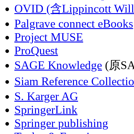
OVID (含Lippincott Will
Palgrave connect eBooks
Project MUSE
ProQuest
SAGE Knowledge
(原SAG
Siam Reference Collecti
S. Karger AG
SpringerLink
Springer publishing