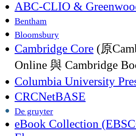
ABC-CLIO & Greenwoo
Bentham
Bloomsbury
Cambridge Core
(原Camb
Online 與 Cambridge Boo
Columbia University Pre
CRCNetBASE
De gruyter
eBook Collection (EBSC