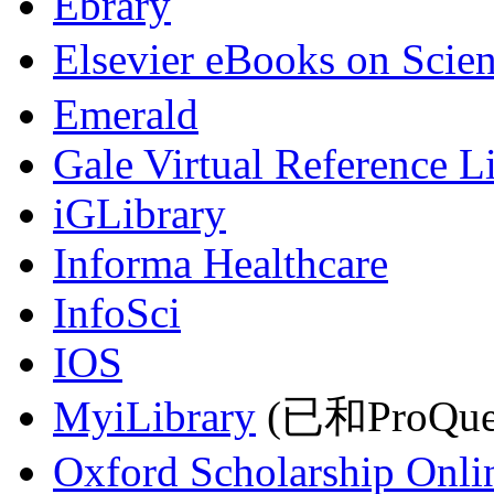
Ebrary
Elsevier eBooks on Scie
Emerald
Gale Virtual Reference L
iGLibrary
Informa Healthcare
InfoSci
IOS
MyiLibrary
(已和ProQu
Oxford Scholarship Onli