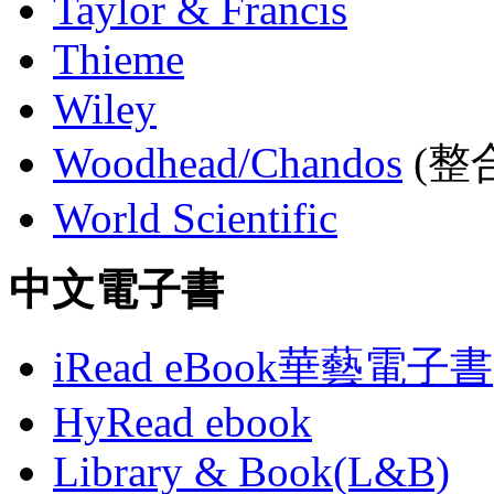
Taylor & Francis
Thieme
Wiley
Woodhead/Chandos
(整合
World Scientific
中文電子書
iRead eBook華藝電子書
HyRead ebook
Library & Book(L&B)