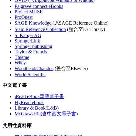
OVID (含Lippincott Williams & Wilkins)
Palgrave connect eBooks
Project MUSE
ProQuest
SAGE Knowledge
(原SAGE Reference
Online)
Siam Reference Collection
(整合至iG Library)
S. Karger AG
SpringerLink
Springer publishing
Taylor & Francis
Thieme
Wiley
Woodhead/Chandos
(整合至Elsevier)
World Scientific
中文電子書
iRead eBook華藝電子書
HyRead ebook
Library & Book(L&B)
McGraw-Hill(含中西文電子書
)
共用性資料庫