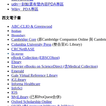
udn一刻鯨選有聲內容PDA專區
Wiley
PDA
專區
西文電子書
ABC-CLIO & Greenwood
Bentham
Bloomsbury
Cambridge Core
(原Cambridge Companion Online 與 Cambrid
Columbia University Press
(整合至iG Library)
CRCNetBASE
De gruyter
eBook Collection (EBSCOhost)
Ebrary
Elsevier eBooks on ScienceDirect (含Medical Collection)
Emerald
Gale Virtual Reference Library
iGLibrary
Informa Healthcare
InfoSci
IOS
MyiLibrary
(已和ProQuest合併)
Oxford Scholarship Online