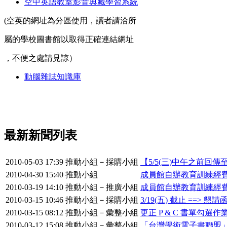
空中英語教室影音典藏學習系統
(空英的網址為分區使用，讀者請洽所
屬的學校圖書館以取得正確連結網址
，不便之處請見諒）
動腦雜誌知識庫
最新新聞列表
2010-05-03 17:39
推動小組－採購小組
【5/5(三)中午之前回傳至九如江
2010-04-30 15:40
推動小組
成員館自辦教育訓練經
2010-03-19 14:10
推動小組－推廣小組
成員館自辦教育訓練經費補
2010-03-15 10:46
推動小組－採購小組
3/19(五) 截止 ==
2010-03-15 08:12
推動小組－彙整小組
更正 P & C 書單勾選
2010-03-12 15:08
推動小組－彙整小組
「台灣學術電子書聯盟」第3