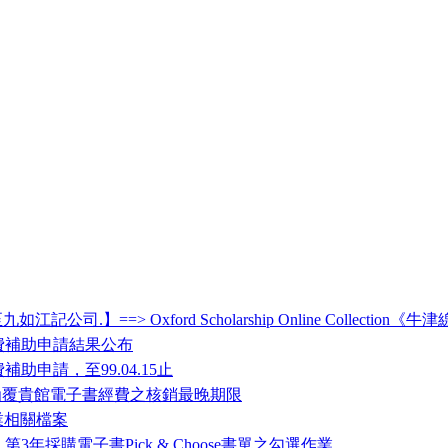
記公司.】==> Oxford Scholarship Online Collection
費補助申請結果公布
助申請，至99.04.15止
> 懇請函覆貴館電子書經費之核銷最晚期限
作業相關檔案
年採購電子書Pick & Choose書單之勾選作業