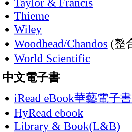
Taylor & Francis
Thieme
Wiley
Woodhead/Chandos
(整合
World Scientific
中文電子書
iRead eBook華藝電子書
HyRead ebook
Library & Book(L&B)