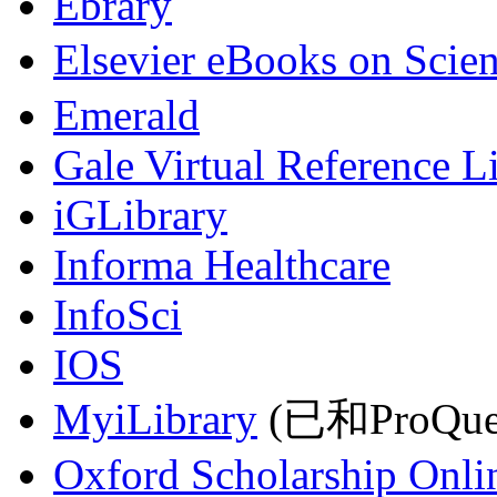
Ebrary
Elsevier eBooks on Scie
Emerald
Gale Virtual Reference L
iGLibrary
Informa Healthcare
InfoSci
IOS
MyiLibrary
(已和ProQu
Oxford Scholarship Onli