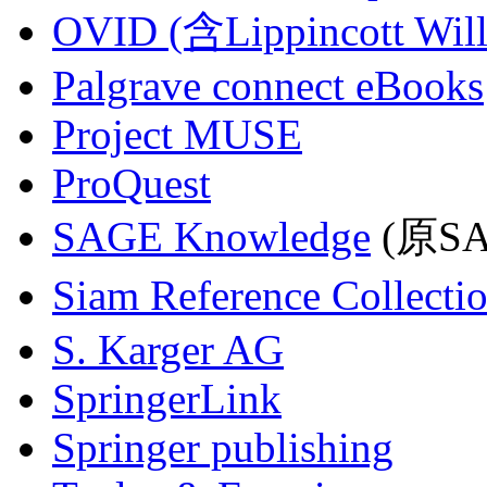
OVID (含Lippincott Will
Palgrave connect eBooks
Project MUSE
ProQuest
SAGE Knowledge
(原SAG
Siam Reference Collecti
S. Karger AG
SpringerLink
Springer publishing