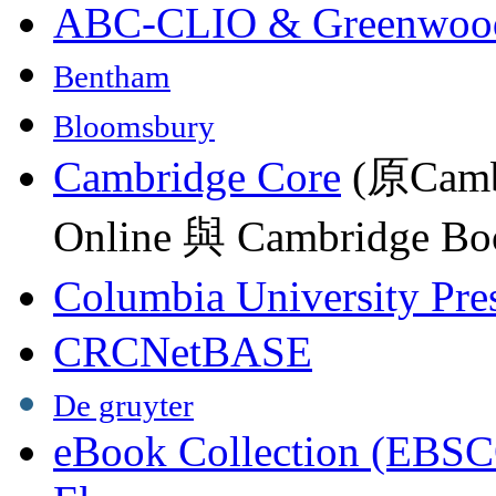
ABC-CLIO & Greenwoo
Bentham
Bloomsbury
Cambridge Core
(原Camb
Online 與 Cambridge Boo
Columbia University Pre
CRCNetBASE
De gruyter
eBook Collection (EBSC