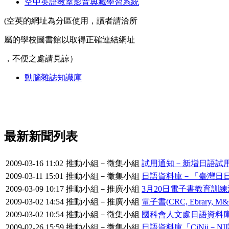
空中英語教室影音典藏學習系統
(空英的網址為分區使用，讀者請洽所
屬的學校圖書館以取得正確連結網址
，不便之處請見諒）
動腦雜誌知識庫
最新新聞列表
2009-03-16 11:02
推動小組－徵集小組
試用通知－新增日語試用
2009-03-11 15:01
推動小組－徵集小組
日語資料庫－「臺灣日日
2009-03-09 10:17
推動小組－推廣小組
3月20日電子書教育訓
2009-03-02 14:54
推動小組－推廣小組
電子書(CRC, Ebrary
2009-03-02 10:54
推動小組－徵集小組
國科會人文處日語資料
2009-02-26 15:59
推動小組－徵集小組
日語資料庫「CiNii－