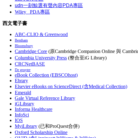
udn一刻鯨選有聲內容PDA專區
Wiley
PDA
專區
西文電子書
ABC-CLIO & Greenwood
Bentham
Bloomsbury
Cambridge Core
(原Cambridge Companion Online 與 Cambrid
Columbia University Press
(整合至iG Library)
CRCNetBASE
De gruyter
eBook Collection (EBSCOhost)
Ebrary
Elsevier eBooks on ScienceDirect (含Medical Collection)
Emerald
Gale Virtual Reference Library
iGLibrary
Informa Healthcare
InfoSci
IOS
MyiLibrary
(已和ProQuest合併)
Oxford Scholarship Online