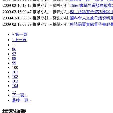
2009-02-16 13:12
推動小組－彙整小組
Titles 書單勾選額度
2009-02-16 09:47
推動小組－推廣小組
德、法語電子資料庫試用
2009-02-16 08:57
推動小組－徵集小組
國科會人文處日語資料
2009-02-13 08:29
推動小組－採購小組
懇請函覆貴館電子書經
« 第一頁
‹ 上一頁
…
96
97
98
99
100
101
102
103
104
…
下一頁 ›
最後一頁 »
檔案總覽