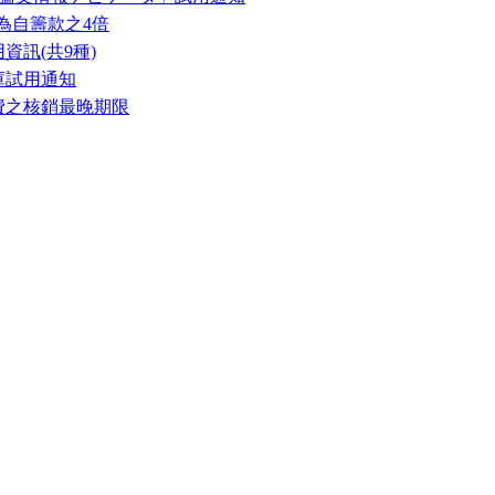
放寬為自籌款之4倍
資訊(共9種)
庫試用通知
費之核銷最晚期限