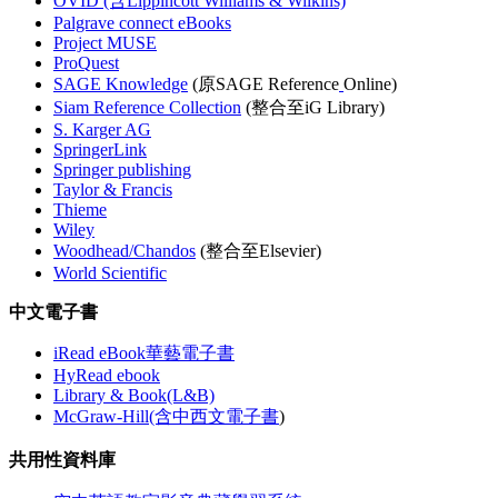
OVID (含Lippincott Williams & Wilkins)
Palgrave connect eBooks
Project MUSE
ProQuest
SAGE Knowledge
(原SAGE Reference
Online)
Siam Reference Collection
(整合至iG Library)
S. Karger AG
SpringerLink
Springer publishing
Taylor & Francis
Thieme
Wiley
Woodhead/Chandos
(整合至Elsevier)
World Scientific
中文電子書
iRead eBook華藝電子書
HyRead ebook
Library & Book(L&B)
McGraw-Hill(含中西文電子書
)
共用性資料庫