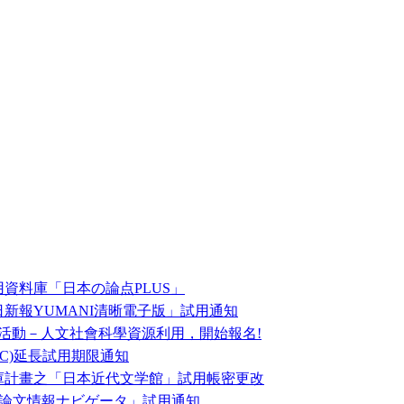
資料庫「日本の論点PLUS」
新報YUMANI清晰電子版」試用通知
練活動－人文社會科學資源利用，開始報名!
, M&C)延長試用期限通知
庫計畫之「日本近代文学館」試用帳密更改
NII論文情報ナビゲータ」試用通知