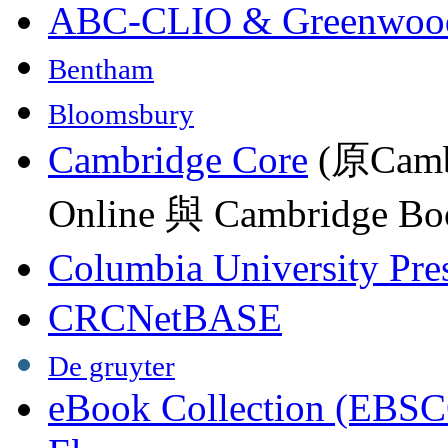
ABC-CLIO & Greenwoo
Bentham
Bloomsbury
Cambridge Core
(原Camb
Online 與 Cambridge Boo
Columbia University Pre
CRCNetBASE
De gruyter
eBook Collection (EBSC