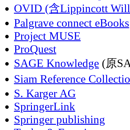
OVID (含Lippincott Will
Palgrave connect eBooks
Project MUSE
ProQuest
SAGE Knowledge
(原SAG
Siam Reference Collecti
S. Karger AG
SpringerLink
Springer publishing