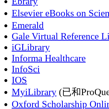
Ebrary
Elsevier eBooks on Scie
Emerald
Gale Virtual Reference L
iGLibrary
Informa Healthcare
InfoSci
IOS
MyiLibrary
(已和ProQu
Oxford Scholarship Onli