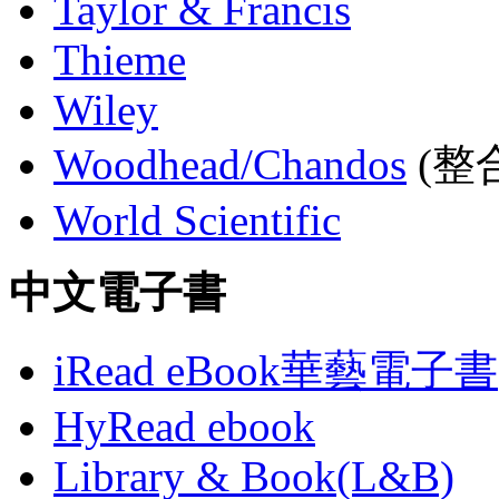
Taylor & Francis
Thieme
Wiley
Woodhead/Chandos
(整合
World Scientific
中文電子書
iRead eBook華藝電子書
HyRead ebook
Library & Book(L&B)