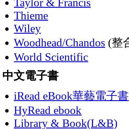
Taylor & Francis
Thieme
Wiley
Woodhead/Chandos
(整合
World Scientific
中文電子書
iRead eBook華藝電子書
HyRead ebook
Library & Book(L&B)