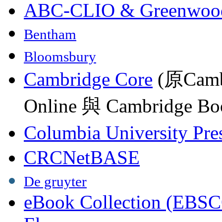
ABC-CLIO & Greenwoo
Bentham
Bloomsbury
Cambridge Core
(原Camb
Online 與 Cambridge Boo
Columbia University Pre
CRCNetBASE
De gruyter
eBook Collection (EBSC