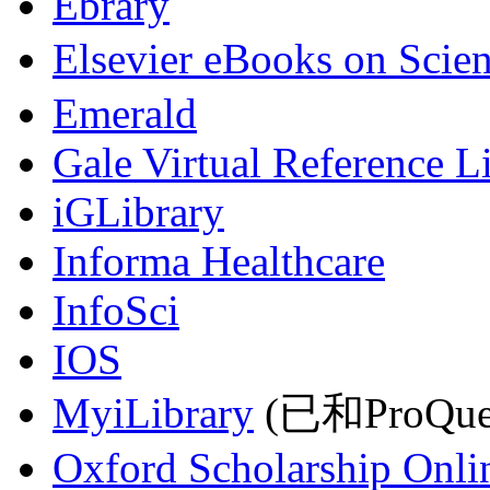
Ebrary
Elsevier eBooks on Scie
Emerald
Gale Virtual Reference L
iGLibrary
Informa Healthcare
InfoSci
IOS
MyiLibrary
(已和ProQu
Oxford Scholarship Onli