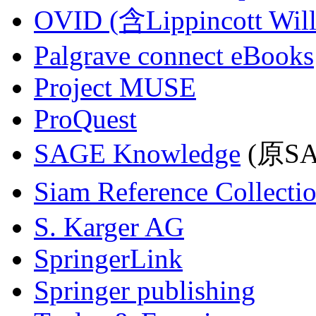
OVID (含Lippincott Will
Palgrave connect eBooks
Project MUSE
ProQuest
SAGE Knowledge
(原SAG
Siam Reference Collecti
S. Karger AG
SpringerLink
Springer publishing