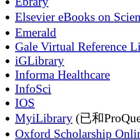
Ebrary
Elsevier eBooks on Scie
Emerald
Gale Virtual Reference L
iGLibrary
Informa Healthcare
InfoSci
IOS
MyiLibrary
(已和ProQu
Oxford Scholarship Onli