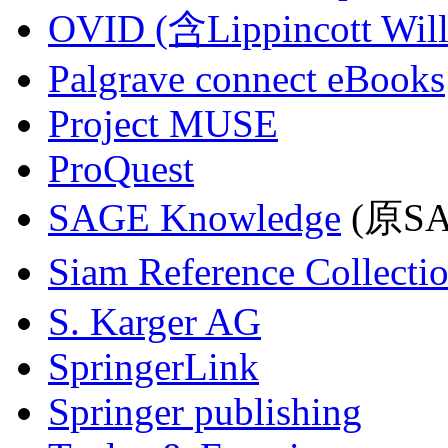
OVID (含Lippincott Will
Palgrave connect eBooks
Project MUSE
ProQuest
SAGE Knowledge
(原SAG
Siam Reference Collecti
S. Karger AG
SpringerLink
Springer publishing