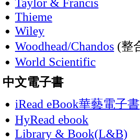
Taylor & Francis
Thieme
Wiley
Woodhead/Chandos
(整合
World Scientific
中文電子書
iRead eBook華藝電子書
HyRead ebook
Library & Book(L&B)