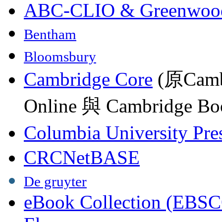
ABC-CLIO & Greenwoo
Bentham
Bloomsbury
Cambridge Core
(原Camb
Online 與 Cambridge Boo
Columbia University Pre
CRCNetBASE
De gruyter
eBook Collection (EBSC