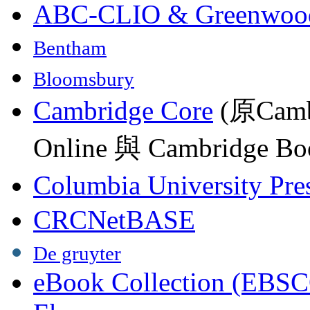
ABC-CLIO & Greenwoo
Bentham
Bloomsbury
Cambridge Core
(原Camb
Online 與 Cambridge Boo
Columbia University Pre
CRCNetBASE
De gruyter
eBook Collection (EBSC