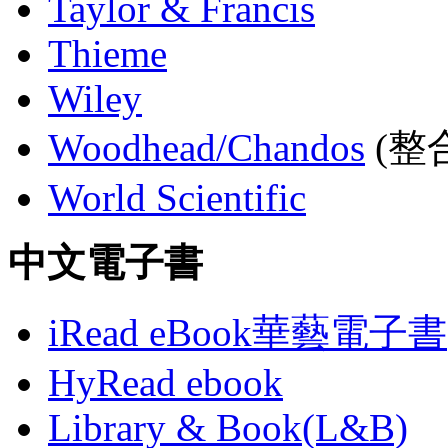
Taylor & Francis
Thieme
Wiley
Woodhead/Chandos
(整合
World Scientific
中文電子書
iRead eBook華藝電子書
HyRead ebook
Library & Book(L&B)