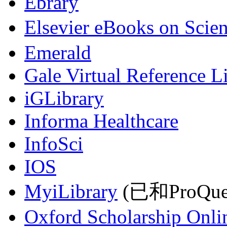
Ebrary
Elsevier eBooks on Scie
Emerald
Gale Virtual Reference L
iGLibrary
Informa Healthcare
InfoSci
IOS
MyiLibrary
(已和ProQu
Oxford Scholarship Onli