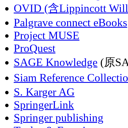
OVID (含Lippincott Will
Palgrave connect eBooks
Project MUSE
ProQuest
SAGE Knowledge
(原SAG
Siam Reference Collecti
S. Karger AG
SpringerLink
Springer publishing